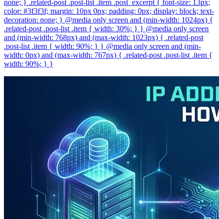
none; } .related-post .post-list .item .post_excerpt { font-size: 13px;
color: #3f3f3f; margin: 10px 0px; padding: 0px; display: block; text-
decoration: none; } @media only screen and (min-width: 1024px) {
.related-post .post-list .item { width: 30%; } } @media only screen
and (min-width: 768px) and (max-width: 1023px) { .related-post
.post-list .item { width: 90%; } } @media only screen and (min-
width: 0px) and (max-width: 767px) { .related-post .post-list .item {
width: 90%; } }