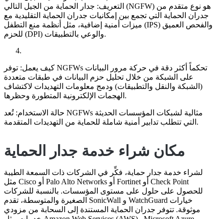
التعريف: جدار الحماية من الجيل التالي (NGFW) هو نوع متقدم من
جدران الحماية التي تجمع بين إمكانيات جدران الحماية التقليدية مع
ميزات أمنية إضافية، مثل أنظمة منع التطفل (IPS) والفحص العميق
للحزم (DPI) والوعي بالتطبيقات.
كيف يعمل: توفر NGFWs تحكماً أكثر دقة في حركة مرور البيانات
على الشبكة من خلال تحليل حزم البيانات في طبقات متعددة
(الشبكة والنقل والتطبيقات) ودمج معلومات التهديدات لاكتشاف
الهجمات الإلكترونية المتطورة وحظرها.
حالة الاستخدام: تُعد NGFWs مثالية لشبكات المؤسسات الحديثة
التي تتطلب تدابير أمنية شاملة للحماية من التهديدات المتقدمة.
مكان شراء خدمة جدار الحماية
لشراء خدمة جدار حماية، فكِّر في الشركات ذات السمعة الطيبة
مثل Cisco أو Palo Alto Networks أو Fortinet أو Check Point
للحصول على حلول على مستوى المؤسسات. بالنسبة للشركات
الصغيرة والمتوسطة، تقدم SonicWall و WatchGuard خيارات
موثوقة. تتوفر جدران الحماية المستندة إلى السحابة من مزودي
خدمات مثل Amazon Web Services (AWS) وMicrosoft Azure