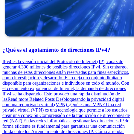
¿Qué es el agotamiento de direcciones IPv4?
IPv4 es la versión inicial del Protocolo de Internet (IP), capaz de
generar 4.300 millones de posibles direcciones IPv4. Sin embargo,
muchas de estas direcciones están reservadas para fines específicos,
como investigación y desarrollo. Esto deja un conjunto limitado
disponible para organizaciones e individuos en todo el mundo. Con
el crecimiento exponencial de Internet, la demanda de direcciones
IPv4 se ha disparado. Esto provocó una rápida disminución de
lasRead more Related Posts Desbloqueando la privacidad digital
con una red privada virtual (VPN) ¿Qué es una VPN? Una red
privada virtual (VPN) es una tecnología que permite a los usuarios
crear una conexión Comprensión de la traducción de direcciones de
red (NAT) En las redes informáticas, gestionar las direcciones IP de
forma eficiente es fundamental para garantizar una comunicación
fluida entre los Arrendamiento de direcciones IP: Cómo arrendar