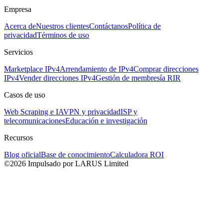
Empresa
Acerca de
Nuestros clientes
Contáctanos
Política de
privacidad
Términos de uso
Servicios
Marketplace IPv4
Arrendamiento de IPv4
Comprar direcciones
IPv4
Vender direcciones IPv4
Gestión de membresía RIR
Casos de uso
Web Scraping e IA
VPN y privacidad
ISP y
telecomunicaciones
Educación e investigación
Recursos
Blog oficial
Base de conocimiento
Calculadora ROI
©2026 Impulsado por LARUS Limited