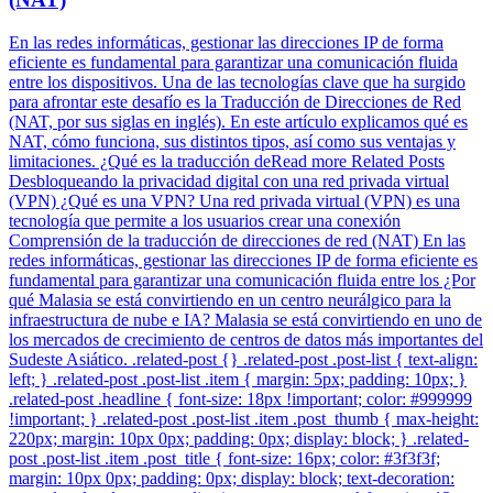
En las redes informáticas, gestionar las direcciones IP de forma
eficiente es fundamental para garantizar una comunicación fluida
entre los dispositivos. Una de las tecnologías clave que ha surgido
para afrontar este desafío es la Traducción de Direcciones de Red
(NAT, por sus siglas en inglés). En este artículo explicamos qué es
NAT, cómo funciona, sus distintos tipos, así como sus ventajas y
limitaciones. ¿Qué es la traducción deRead more Related Posts
Desbloqueando la privacidad digital con una red privada virtual
(VPN) ¿Qué es una VPN? Una red privada virtual (VPN) es una
tecnología que permite a los usuarios crear una conexión
Comprensión de la traducción de direcciones de red (NAT) En las
redes informáticas, gestionar las direcciones IP de forma eficiente es
fundamental para garantizar una comunicación fluida entre los ¿Por
qué Malasia se está convirtiendo en un centro neurálgico para la
infraestructura de nube e IA? Malasia se está convirtiendo en uno de
los mercados de crecimiento de centros de datos más importantes del
Sudeste Asiático. .related-post {} .related-post .post-list { text-align:
left; } .related-post .post-list .item { margin: 5px; padding: 10px; }
.related-post .headline { font-size: 18px !important; color: #999999
!important; } .related-post .post-list .item .post_thumb { max-height:
220px; margin: 10px 0px; padding: 0px; display: block; } .related-
post .post-list .item .post_title { font-size: 16px; color: #3f3f3f;
margin: 10px 0px; padding: 0px; display: block; text-decoration: