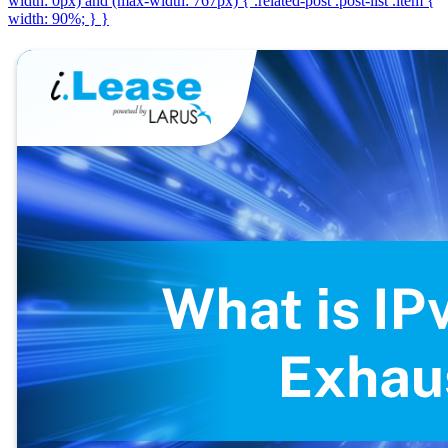
width: 0px) and (max-width: 767px) { .related-post .post-list .item {
width: 90%; } }