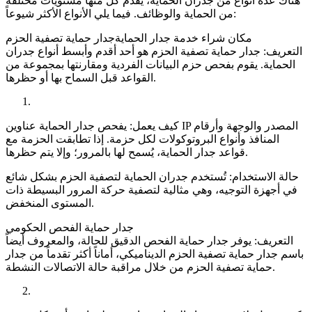
هناك عدة أنواع من جدران الحماية، يقدم كل منها مستويات مختلفة
من الحماية والوظائف. فيما يلي الأنواع الأكثر شيوعاً:
مكان شراء خدمة جدار الحمايةجدار حماية تصفية الحزم
التعريف: جدار حماية تصفية الحزم هو أحد أقدم وأبسط أنواع جدران
الحماية. يقوم بفحص حزم البيانات الفردية ومقارنتها بمجموعة من
القواعد قبل السماح بها أو حظرها.
كيف يعمل: يفحص جدار الحماية عناوين IP المصدر والوجهة وأرقام
المنافذ وأنواع البروتوكولات لكل حزمة. إذا تطابقت الحزمة مع
قواعد جدار الحماية، يُسمح لها بالمرور؛ وإلا يتم حظرها.
حالة الاستخدام: تُستخدم جدران الحماية لتصفية الحزم بشكل شائع
في أجهزة التوجيه، وهي مثالية لتصفية حركة المرور البسيطة ذات
المستوى المنخفض.
جدار حماية الفحص الحكومي
التعريف: يوفر جدار حماية الفحص الدقيق للحالة، والمعروف أيضاً
باسم جدار حماية تصفية الحزم الديناميكي، أماناً أكثر تقدماً من جدار
حماية تصفية الحزم من خلال مراقبة حالة الاتصالات النشطة.