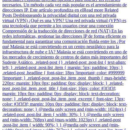
necesarios. Un método cada vez más popular es el arrendamiento de
direcciones IP. Este artículo profundiza en elRead more Related
Posts Desbloqueando la privacidad digital con una red privada
virtual (VPN) ¿Qué es una VPN? Una red privada virtual (VPN) es
una tecnología que permite a los usuarios crear una conexión
Comprensión de la traducción de direcciones de red (NAT) En las
redes informáticas, gestionar las direcciones IP de forma eficiente es
fundamental para garantizar una comunicación fluida entre los ¿Por
qué Malasia se está convirtiendo en un centro neurálgico para la
infraestructura de nube e IA? Malasia se está convirtiendo en uno de
los mercados de crecimiento de centros de datos más importantes del
Sudeste Asiático. .related-post {} .related-post .post-list { text-align:
left; } .related-post .post-list .item { margin: 5px; padding: 10px; }
.related-post .headline { font-size: 18px !important; color: #999999
!important; } .related-post .post-list .item .post_thumb { max-height:
220px; margin: 10px 0px; padding: 0px; display: block; } .related-
post .post-list .item .post_title { font-size: 16px; color: #3f3f3f;
margin: 10px 0px; padding: 0px; display: block; text-decoration:
none; } .related-post .post-list .item .post_excerpt { font-size: 13px;
color: #3f3f3f; margin: 10px 0px; padding: 0px; display: block; text-
decoration: none; } @media only screen and (min-width: 1024px) {
.related-post .post-list .item { width: 30%; } } @media only screen
and (min-width: 768px) and (max-width: 1023px) { .related-post
.post-list .item { width: 90%; } } @media only screen and (min-