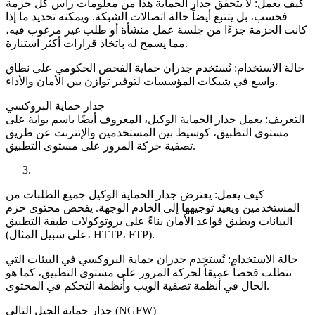
كيف يعمل: لا يتحقق جدار الحماية هذا من معلومات رأس كل حزمة
فحسب، بل يتتبع أيضاً حالة اتصالات الشبكة. ويمكنه تحديد ما إذا
كانت الحزمة جزءًا من جلسة عمل منشأة أو طلب غير مرغوب فيه،
مما يسمح له باتخاذ قرارات أكثر استنارة.
حالة الاستخدام: تُستخدم جدران حماية الفحص الحكومي على نطاق
واسع في شبكات المؤسسات لتوفير توازن بين الأمان والأداء.
جدار حماية البروكسي
التعريف: يعمل جدار الحماية الوكيل، المعروف أيضًا باسم بوابة على
مستوى التطبيق، كوسيط بين المستخدمين والإنترنت عن طريق
تصفية حركة المرور على مستوى التطبيق.
كيف يعمل: يعترض جدار الحماية الوكيل جميع الطلبات من
المستخدمين ويعيد توجيهها إلى الخادم الوجهة. يفحص محتوى حزم
البيانات ويطبق قواعد الأمان بناءً على بروتوكولات طبقة التطبيق
(على سبيل المثال، HTTP، FTP).
حالة الاستخدام: تُستخدم جدران حماية البروكسي في البيئات التي
تتطلب فحصاً عميقاً لحركة المرور على مستوى التطبيق، كما هو
الحال في أنظمة تصفية الويب وأنظمة التحكم في المحتوى.
جدار حماية الجيل التالي (NGFW)