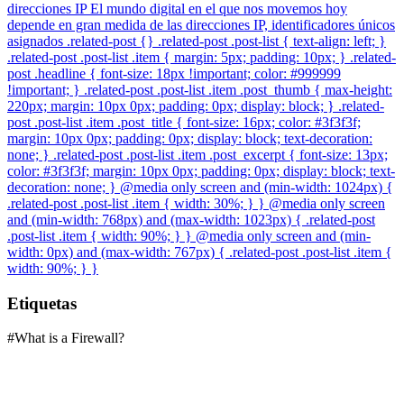
direcciones IP El mundo digital en el que nos movemos hoy
depende en gran medida de las direcciones IP, identificadores únicos
asignados .related-post {} .related-post .post-list { text-align: left; }
.related-post .post-list .item { margin: 5px; padding: 10px; } .related-
post .headline { font-size: 18px !important; color: #999999
!important; } .related-post .post-list .item .post_thumb { max-height:
220px; margin: 10px 0px; padding: 0px; display: block; } .related-
post .post-list .item .post_title { font-size: 16px; color: #3f3f3f;
margin: 10px 0px; padding: 0px; display: block; text-decoration:
none; } .related-post .post-list .item .post_excerpt { font-size: 13px;
color: #3f3f3f; margin: 10px 0px; padding: 0px; display: block; text-
decoration: none; } @media only screen and (min-width: 1024px) {
.related-post .post-list .item { width: 30%; } } @media only screen
and (min-width: 768px) and (max-width: 1023px) { .related-post
.post-list .item { width: 90%; } } @media only screen and (min-
width: 0px) and (max-width: 767px) { .related-post .post-list .item {
width: 90%; } }
Etiquetas
#
What is a Firewall?