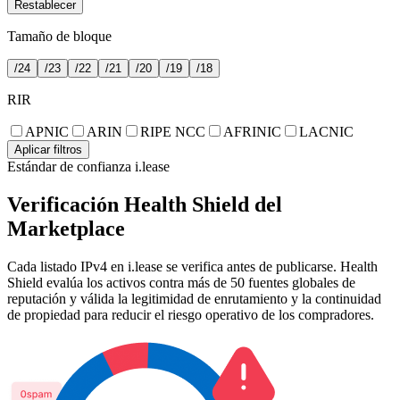
Restablecer
Tamaño de bloque
/24
/23
/22
/21
/20
/19
/18
RIR
APNIC
ARIN
RIPE NCC
AFRINIC
LACNIC
Aplicar filtros
Estándar de confianza i.lease
Verificación Health Shield del
Marketplace
Cada listado IPv4 en i.lease se verifica antes de publicarse. Health
Shield evalúa los activos contra más de 50 fuentes globales de
reputación y válida la legitimidad de enrutamiento y la continuidad
de propiedad para reducir el riesgo operativo de los compradores.