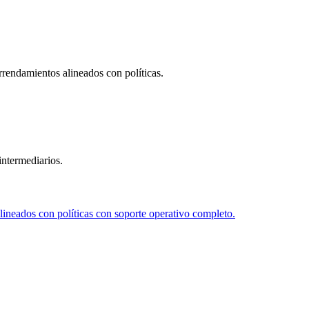
endamientos alineados con políticas.
intermediarios.
lineados con políticas con soporte operativo completo.