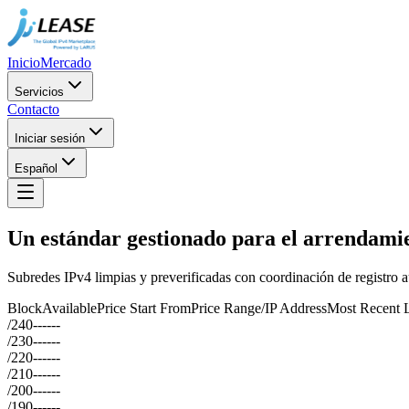
Inicio
Mercado
Servicios
Contacto
Iniciar sesión
Español
Un estándar gestionado para el arrendamie
Subredes IPv4 limpias y preverificadas con coordinación de registro
Block
Available
Price Start From
Price Range/IP Address
Most Recent 
/24
0
--
--
--
/23
0
--
--
--
/22
0
--
--
--
/21
0
--
--
--
/20
0
--
--
--
/19
0
--
--
--