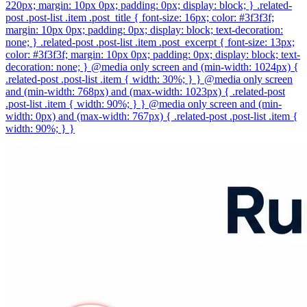
220px; margin: 10px 0px; padding: 0px; display: block; } .related-
post .post-list .item .post_title { font-size: 16px; color: #3f3f3f;
margin: 10px 0px; padding: 0px; display: block; text-decoration:
none; } .related-post .post-list .item .post_excerpt { font-size: 13px;
color: #3f3f3f; margin: 10px 0px; padding: 0px; display: block; text-
decoration: none; } @media only screen and (min-width: 1024px) {
.related-post .post-list .item { width: 30%; } } @media only screen
and (min-width: 768px) and (max-width: 1023px) { .related-post
.post-list .item { width: 90%; } } @media only screen and (min-
width: 0px) and (max-width: 767px) { .related-post .post-list .item {
width: 90%; } }