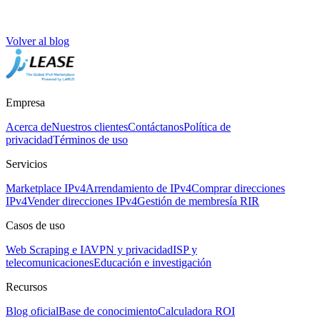
Volver al blog
Empresa
Acerca de
Nuestros clientes
Contáctanos
Política de
privacidad
Términos de uso
Servicios
Marketplace IPv4
Arrendamiento de IPv4
Comprar direcciones
IPv4
Vender direcciones IPv4
Gestión de membresía RIR
Casos de uso
Web Scraping e IA
VPN y privacidad
ISP y
telecomunicaciones
Educación e investigación
Recursos
Blog oficial
Base de conocimiento
Calculadora ROI