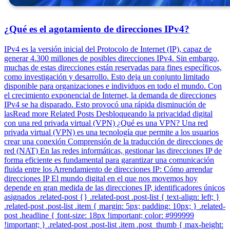
¿Qué es el agotamiento de direcciones IPv4?
IPv4 es la versión inicial del Protocolo de Internet (IP), capaz de
generar 4.300 millones de posibles direcciones IPv4. Sin embargo,
muchas de estas direcciones están reservadas para fines específicos,
como investigación y desarrollo. Esto deja un conjunto limitado
disponible para organizaciones e individuos en todo el mundo. Con
el crecimiento exponencial de Internet, la demanda de direcciones
IPv4 se ha disparado. Esto provocó una rápida disminución de
lasRead more Related Posts Desbloqueando la privacidad digital
con una red privada virtual (VPN) ¿Qué es una VPN? Una red
privada virtual (VPN) es una tecnología que permite a los usuarios
crear una conexión Comprensión de la traducción de direcciones de
red (NAT) En las redes informáticas, gestionar las direcciones IP de
forma eficiente es fundamental para garantizar una comunicación
fluida entre los Arrendamiento de direcciones IP: Cómo arrendar
direcciones IP El mundo digital en el que nos movemos hoy
depende en gran medida de las direcciones IP, identificadores únicos
asignados .related-post {} .related-post .post-list { text-align: left; }
.related-post .post-list .item { margin: 5px; padding: 10px; } .related-
post .headline { font-size: 18px !important; color: #999999
!important; } .related-post .post-list .item .post_thumb { max-height: