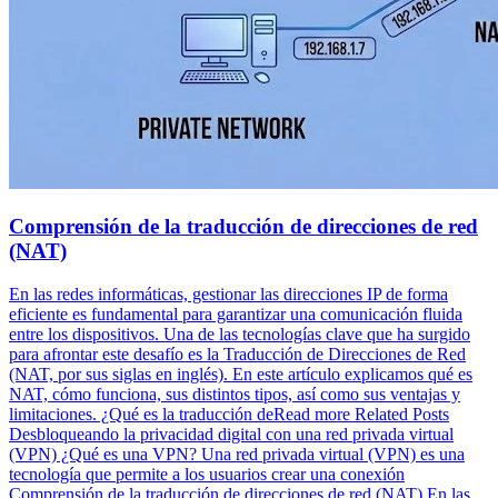
Comprensión de la traducción de direcciones de red
(NAT)
En las redes informáticas, gestionar las direcciones IP de forma
eficiente es fundamental para garantizar una comunicación fluida
entre los dispositivos. Una de las tecnologías clave que ha surgido
para afrontar este desafío es la Traducción de Direcciones de Red
(NAT, por sus siglas en inglés). En este artículo explicamos qué es
NAT, cómo funciona, sus distintos tipos, así como sus ventajas y
limitaciones. ¿Qué es la traducción deRead more Related Posts
Desbloqueando la privacidad digital con una red privada virtual
(VPN) ¿Qué es una VPN? Una red privada virtual (VPN) es una
tecnología que permite a los usuarios crear una conexión
Comprensión de la traducción de direcciones de red (NAT) En las