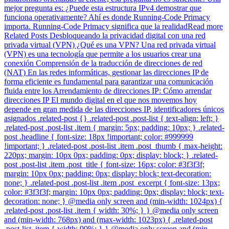
mejor pregunta es: ¿Puede esta estructura IPv4 demostrar que
funciona operativamente? Ahí es donde Running-Code Primacy
importa. Running-Code Primacy significa que la realidadRead more
Related Posts Desbloqueando la privacidad digital con una red
privada virtual (VPN) ¿Qué es una VPN? Una red privada virtual
(VPN) es una tecnología que permite a los usuarios crear una
conexión Comprensión de la traducción de direcciones de red
(NAT) En las redes informáticas, gestionar las direcciones IP de
forma eficiente es fundamental para garantizar una comunicación
fluida entre los Arrendamiento de direcciones IP: Cómo arrendar
direcciones IP El mundo digital en el que nos movemos hoy
depende en gran medida de las direcciones IP, identificadores únicos
asignados .related-post {} .related-post .post-list { text-align: left; }
.related-post .post-list .item { margin: 5px; padding: 10px; } .related-
post .headline { font-size: 18px !important; color: #999999
!important; } .related-post .post-list .item .post_thumb { max-height:
220px; margin: 10px 0px; padding: 0px; display: block; } .related-
post .post-list .item .post_title { font-size: 16px; color: #3f3f3f;
margin: 10px 0px; padding: 0px; display: block; text-decoration:
none; } .related-post .post-list .item .post_excerpt { font-size: 13px;
color: #3f3f3f; margin: 10px 0px; padding: 0px; display: block; text-
decoration: none; } @media only screen and (min-width: 1024px) {
.related-post .post-list .item { width: 30%; } } @media only screen
and (min-width: 768px) and (max-width: 1023px) { .related-post
.post-list .item { width: 90%; } } @media only screen and (min-