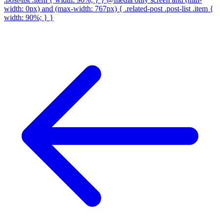
width: 0px) and (max-width: 767px) { .related-post .post-list .item {
width: 90%; } }