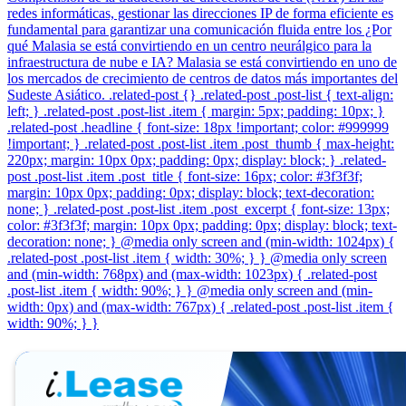
redes informáticas, gestionar las direcciones IP de forma eficiente es
fundamental para garantizar una comunicación fluida entre los ¿Por
qué Malasia se está convirtiendo en un centro neurálgico para la
infraestructura de nube e IA? Malasia se está convirtiendo en uno de
los mercados de crecimiento de centros de datos más importantes del
Sudeste Asiático. .related-post {} .related-post .post-list { text-align:
left; } .related-post .post-list .item { margin: 5px; padding: 10px; }
.related-post .headline { font-size: 18px !important; color: #999999
!important; } .related-post .post-list .item .post_thumb { max-height:
220px; margin: 10px 0px; padding: 0px; display: block; } .related-
post .post-list .item .post_title { font-size: 16px; color: #3f3f3f;
margin: 10px 0px; padding: 0px; display: block; text-decoration:
none; } .related-post .post-list .item .post_excerpt { font-size: 13px;
color: #3f3f3f; margin: 10px 0px; padding: 0px; display: block; text-
decoration: none; } @media only screen and (min-width: 1024px) {
.related-post .post-list .item { width: 30%; } } @media only screen
and (min-width: 768px) and (max-width: 1023px) { .related-post
.post-list .item { width: 90%; } } @media only screen and (min-
width: 0px) and (max-width: 767px) { .related-post .post-list .item {
width: 90%; } }