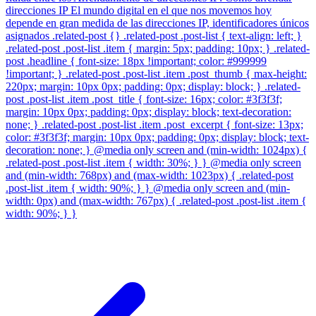
direcciones IP El mundo digital en el que nos movemos hoy
depende en gran medida de las direcciones IP, identificadores únicos
asignados .related-post {} .related-post .post-list { text-align: left; }
.related-post .post-list .item { margin: 5px; padding: 10px; } .related-
post .headline { font-size: 18px !important; color: #999999
!important; } .related-post .post-list .item .post_thumb { max-height:
220px; margin: 10px 0px; padding: 0px; display: block; } .related-
post .post-list .item .post_title { font-size: 16px; color: #3f3f3f;
margin: 10px 0px; padding: 0px; display: block; text-decoration:
none; } .related-post .post-list .item .post_excerpt { font-size: 13px;
color: #3f3f3f; margin: 10px 0px; padding: 0px; display: block; text-
decoration: none; } @media only screen and (min-width: 1024px) {
.related-post .post-list .item { width: 30%; } } @media only screen
and (min-width: 768px) and (max-width: 1023px) { .related-post
.post-list .item { width: 90%; } } @media only screen and (min-
width: 0px) and (max-width: 767px) { .related-post .post-list .item {
width: 90%; } }