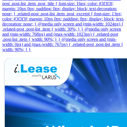
post .post-list .item .post_title { font-size: 16px; color: #3f3f3f;
margin: 10px 0px; padding: 0px; display: block; text-decoration:
none; } .related-post .post-list .item .post_excerpt { font-size: 13px;
color: #3f3f3f; margin: 10px 0px; padding: 0px; display: block; text-
decoration: none; } @media only screen and (min-width: 1024px) {
.related-post .post-list .item { width: 30%; } } @media only screen
and (min-width: 768px) and (max-width: 1023px) { .related-post
.post-list .item { width: 90%; } } @media only screen and (min-
width: 0px) and (max-width: 767px) { .related-post .post-list .item {
width: 90%; } }