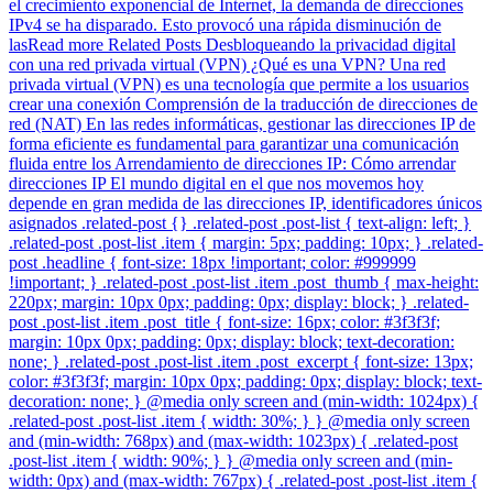
el crecimiento exponencial de Internet, la demanda de direcciones
IPv4 se ha disparado. Esto provocó una rápida disminución de
lasRead more Related Posts Desbloqueando la privacidad digital
con una red privada virtual (VPN) ¿Qué es una VPN? Una red
privada virtual (VPN) es una tecnología que permite a los usuarios
crear una conexión Comprensión de la traducción de direcciones de
red (NAT) En las redes informáticas, gestionar las direcciones IP de
forma eficiente es fundamental para garantizar una comunicación
fluida entre los Arrendamiento de direcciones IP: Cómo arrendar
direcciones IP El mundo digital en el que nos movemos hoy
depende en gran medida de las direcciones IP, identificadores únicos
asignados .related-post {} .related-post .post-list { text-align: left; }
.related-post .post-list .item { margin: 5px; padding: 10px; } .related-
post .headline { font-size: 18px !important; color: #999999
!important; } .related-post .post-list .item .post_thumb { max-height:
220px; margin: 10px 0px; padding: 0px; display: block; } .related-
post .post-list .item .post_title { font-size: 16px; color: #3f3f3f;
margin: 10px 0px; padding: 0px; display: block; text-decoration:
none; } .related-post .post-list .item .post_excerpt { font-size: 13px;
color: #3f3f3f; margin: 10px 0px; padding: 0px; display: block; text-
decoration: none; } @media only screen and (min-width: 1024px) {
.related-post .post-list .item { width: 30%; } } @media only screen
and (min-width: 768px) and (max-width: 1023px) { .related-post
.post-list .item { width: 90%; } } @media only screen and (min-
width: 0px) and (max-width: 767px) { .related-post .post-list .item {