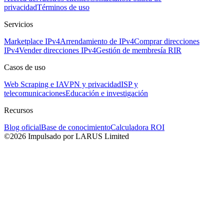
privacidad
Términos de uso
Servicios
Marketplace IPv4
Arrendamiento de IPv4
Comprar direcciones
IPv4
Vender direcciones IPv4
Gestión de membresía RIR
Casos de uso
Web Scraping e IA
VPN y privacidad
ISP y
telecomunicaciones
Educación e investigación
Recursos
Blog oficial
Base de conocimiento
Calculadora ROI
©2026 Impulsado por LARUS Limited