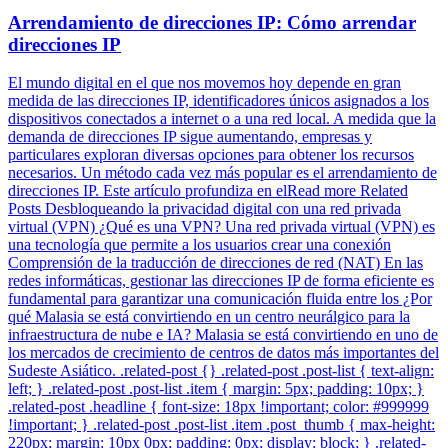
Arrendamiento de direcciones IP: Cómo arrendar
direcciones IP
El mundo digital en el que nos movemos hoy depende en gran
medida de las direcciones IP, identificadores únicos asignados a los
dispositivos conectados a internet o a una red local. A medida que la
demanda de direcciones IP sigue aumentando, empresas y
particulares exploran diversas opciones para obtener los recursos
necesarios. Un método cada vez más popular es el arrendamiento de
direcciones IP. Este artículo profundiza en elRead more Related
Posts Desbloqueando la privacidad digital con una red privada
virtual (VPN) ¿Qué es una VPN? Una red privada virtual (VPN) es
una tecnología que permite a los usuarios crear una conexión
Comprensión de la traducción de direcciones de red (NAT) En las
redes informáticas, gestionar las direcciones IP de forma eficiente es
fundamental para garantizar una comunicación fluida entre los ¿Por
qué Malasia se está convirtiendo en un centro neurálgico para la
infraestructura de nube e IA? Malasia se está convirtiendo en uno de
los mercados de crecimiento de centros de datos más importantes del
Sudeste Asiático. .related-post {} .related-post .post-list { text-align:
left; } .related-post .post-list .item { margin: 5px; padding: 10px; }
.related-post .headline { font-size: 18px !important; color: #999999
!important; } .related-post .post-list .item .post_thumb { max-height:
220px; margin: 10px 0px; padding: 0px; display: block; } .related-