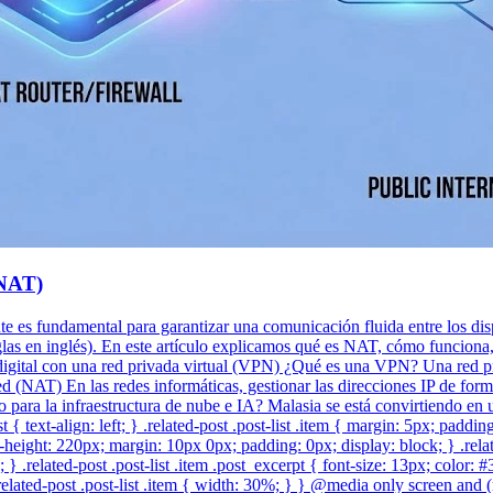
(NAT)
ente es fundamental para garantizar una comunicación fluida entre los dis
as en inglés). En este artículo explicamos qué es NAT, cómo funciona, s
gital con una red privada virtual (VPN) ¿Qué es una VPN? Una red pri
 (NAT) En las redes informáticas, gestionar las direcciones IP de form
co para la infraestructura de nube e IA? Malasia se está convirtiendo e
t { text-align: left; } .related-post .post-list .item { margin: 5px; paddi
eight: 220px; margin: 10px 0px; padding: 0px; display: block; } .related-
} .related-post .post-list .item .post_excerpt { font-size: 13px; color: 
lated-post .post-list .item { width: 30%; } } @media only screen and (