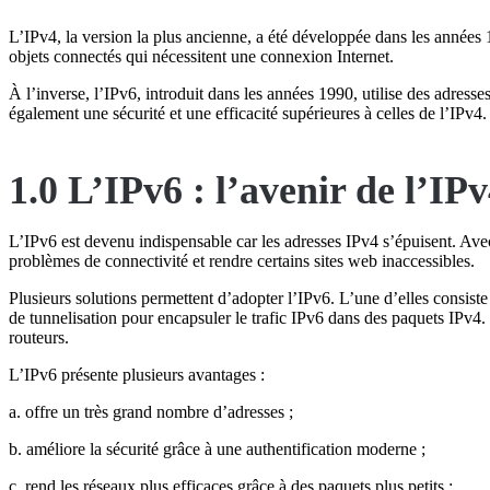
L’IPv4, la version la plus ancienne, a été développée dans les années 1
objets connectés qui nécessitent une connexion Internet.
À l’inverse, l’IPv6, introduit dans les années 1990, utilise des adresse
également une sécurité et une efficacité supérieures à celles de l’IPv4.
1.0 L’IPv6 : l’avenir de l’IPv
L’IPv6 est devenu indispensable car les adresses IPv4 s’épuisent. Ave
problèmes de connectivité et rendre certains sites web inaccessibles.
Plusieurs solutions permettent d’adopter l’IPv6. L’une d’elles consiste 
de tunnelisation pour encapsuler le trafic IPv6 dans des paquets IPv4. 
routeurs.
L’IPv6 présente plusieurs avantages :
a. offre un très grand nombre d’adresses ;
b. améliore la sécurité grâce à une authentification moderne ;
c. rend les réseaux plus efficaces grâce à des paquets plus petits ;