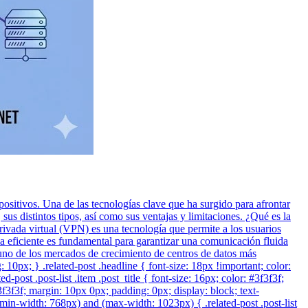
positivos. Una de las tecnologías clave que ha surgido para afrontar
us distintos tipos, así como sus ventajas y limitaciones. ¿Qué es la
vada virtual (VPN) es una tecnología que permite a los usuarios
a eficiente es fundamental para garantizar una comunicación fluida
n uno de los mercados de crecimiento de centros de datos más
ng: 10px; } .related-post .headline { font-size: 18px !important; color:
post .post-list .item .post_title { font-size: 16px; color: #3f3f3f;
#3f3f3f; margin: 10px 0px; padding: 0px; display: block; text-
min-width: 768px) and (max-width: 1023px) { .related-post .post-list