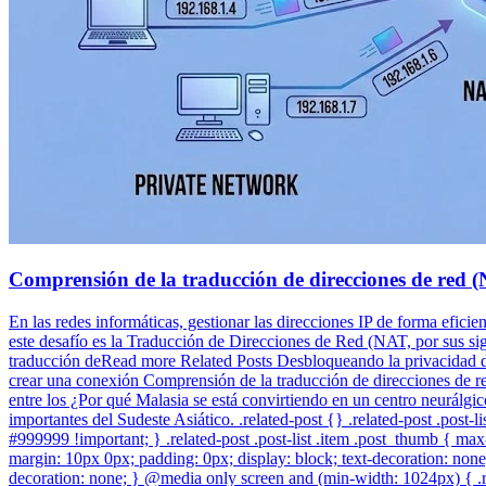
Comprensión de la traducción de direcciones de red 
En las redes informáticas, gestionar las direcciones IP de forma efici
este desafío es la Traducción de Direcciones de Red (NAT, por sus sigl
traducción deRead more Related Posts Desbloqueando la privacidad di
crear una conexión Comprensión de la traducción de direcciones de red
entre los ¿Por qué Malasia se está convirtiendo en un centro neurálgi
importantes del Sudeste Asiático. .related-post {} .related-post .post-lis
#999999 !important; } .related-post .post-list .item .post_thumb { max-h
margin: 10px 0px; padding: 0px; display: block; text-decoration: none; 
decoration: none; } @media only screen and (min-width: 1024px) { .re