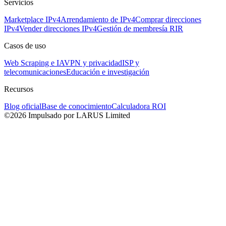
Servicios
Marketplace IPv4
Arrendamiento de IPv4
Comprar direcciones
IPv4
Vender direcciones IPv4
Gestión de membresía RIR
Casos de uso
Web Scraping e IA
VPN y privacidad
ISP y
telecomunicaciones
Educación e investigación
Recursos
Blog oficial
Base de conocimiento
Calculadora ROI
©2026 Impulsado por LARUS Limited