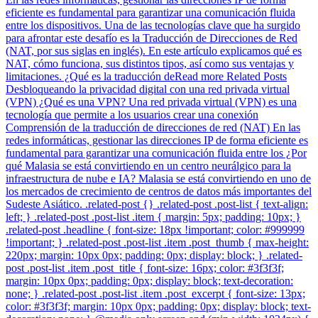
eficiente es fundamental para garantizar una comunicación fluida
entre los dispositivos. Una de las tecnologías clave que ha surgido
para afrontar este desafío es la Traducción de Direcciones de Red
(NAT, por sus siglas en inglés). En este artículo explicamos qué es
NAT, cómo funciona, sus distintos tipos, así como sus ventajas y
limitaciones. ¿Qué es la traducción deRead more Related Posts
Desbloqueando la privacidad digital con una red privada virtual
(VPN) ¿Qué es una VPN? Una red privada virtual (VPN) es una
tecnología que permite a los usuarios crear una conexión
Comprensión de la traducción de direcciones de red (NAT) En las
redes informáticas, gestionar las direcciones IP de forma eficiente es
fundamental para garantizar una comunicación fluida entre los ¿Por
qué Malasia se está convirtiendo en un centro neurálgico para la
infraestructura de nube e IA? Malasia se está convirtiendo en uno de
los mercados de crecimiento de centros de datos más importantes del
Sudeste Asiático. .related-post {} .related-post .post-list { text-align:
left; } .related-post .post-list .item { margin: 5px; padding: 10px; }
.related-post .headline { font-size: 18px !important; color: #999999
!important; } .related-post .post-list .item .post_thumb { max-height:
220px; margin: 10px 0px; padding: 0px; display: block; } .related-
post .post-list .item .post_title { font-size: 16px; color: #3f3f3f;
margin: 10px 0px; padding: 0px; display: block; text-decoration:
none; } .related-post .post-list .item .post_excerpt { font-size: 13px;
color: #3f3f3f; margin: 10px 0px; padding: 0px; display: block; text-