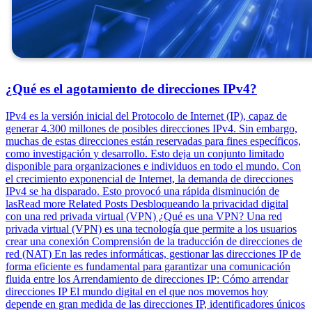
¿Qué es el agotamiento de direcciones IPv4?
IPv4 es la versión inicial del Protocolo de Internet (IP), capaz de
generar 4.300 millones de posibles direcciones IPv4. Sin embargo,
muchas de estas direcciones están reservadas para fines específicos,
como investigación y desarrollo. Esto deja un conjunto limitado
disponible para organizaciones e individuos en todo el mundo. Con
el crecimiento exponencial de Internet, la demanda de direcciones
IPv4 se ha disparado. Esto provocó una rápida disminución de
lasRead more Related Posts Desbloqueando la privacidad digital
con una red privada virtual (VPN) ¿Qué es una VPN? Una red
privada virtual (VPN) es una tecnología que permite a los usuarios
crear una conexión Comprensión de la traducción de direcciones de
red (NAT) En las redes informáticas, gestionar las direcciones IP de
forma eficiente es fundamental para garantizar una comunicación
fluida entre los Arrendamiento de direcciones IP: Cómo arrendar
direcciones IP El mundo digital en el que nos movemos hoy
depende en gran medida de las direcciones IP, identificadores únicos