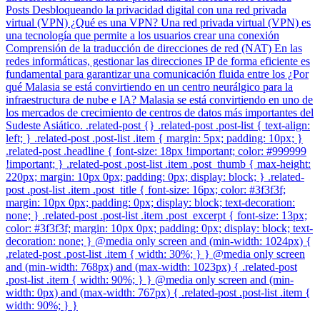
Posts Desbloqueando la privacidad digital con una red privada
virtual (VPN) ¿Qué es una VPN? Una red privada virtual (VPN) es
una tecnología que permite a los usuarios crear una conexión
Comprensión de la traducción de direcciones de red (NAT) En las
redes informáticas, gestionar las direcciones IP de forma eficiente es
fundamental para garantizar una comunicación fluida entre los ¿Por
qué Malasia se está convirtiendo en un centro neurálgico para la
infraestructura de nube e IA? Malasia se está convirtiendo en uno de
los mercados de crecimiento de centros de datos más importantes del
Sudeste Asiático. .related-post {} .related-post .post-list { text-align:
left; } .related-post .post-list .item { margin: 5px; padding: 10px; }
.related-post .headline { font-size: 18px !important; color: #999999
!important; } .related-post .post-list .item .post_thumb { max-height:
220px; margin: 10px 0px; padding: 0px; display: block; } .related-
post .post-list .item .post_title { font-size: 16px; color: #3f3f3f;
margin: 10px 0px; padding: 0px; display: block; text-decoration:
none; } .related-post .post-list .item .post_excerpt { font-size: 13px;
color: #3f3f3f; margin: 10px 0px; padding: 0px; display: block; text-
decoration: none; } @media only screen and (min-width: 1024px) {
.related-post .post-list .item { width: 30%; } } @media only screen
and (min-width: 768px) and (max-width: 1023px) { .related-post
.post-list .item { width: 90%; } } @media only screen and (min-
width: 0px) and (max-width: 767px) { .related-post .post-list .item {
width: 90%; } }