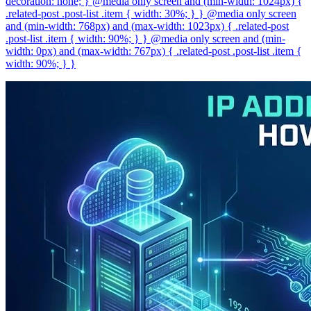
decoration: none; } @media only screen and (min-width: 1024px) {
.related-post .post-list .item { width: 30%; } } @media only screen
and (min-width: 768px) and (max-width: 1023px) { .related-post
.post-list .item { width: 90%; } } @media only screen and (min-
width: 0px) and (max-width: 767px) { .related-post .post-list .item {
width: 90%; } }