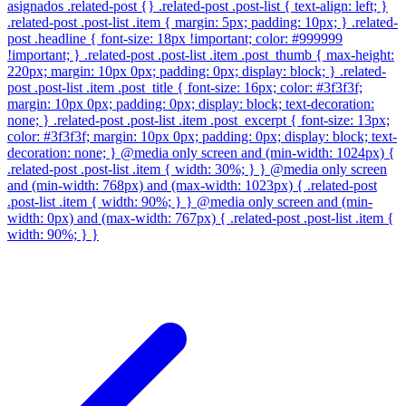
asignados .related-post {} .related-post .post-list { text-align: left; }
.related-post .post-list .item { margin: 5px; padding: 10px; } .related-
post .headline { font-size: 18px !important; color: #999999
!important; } .related-post .post-list .item .post_thumb { max-height:
220px; margin: 10px 0px; padding: 0px; display: block; } .related-
post .post-list .item .post_title { font-size: 16px; color: #3f3f3f;
margin: 10px 0px; padding: 0px; display: block; text-decoration:
none; } .related-post .post-list .item .post_excerpt { font-size: 13px;
color: #3f3f3f; margin: 10px 0px; padding: 0px; display: block; text-
decoration: none; } @media only screen and (min-width: 1024px) {
.related-post .post-list .item { width: 30%; } } @media only screen
and (min-width: 768px) and (max-width: 1023px) { .related-post
.post-list .item { width: 90%; } } @media only screen and (min-
width: 0px) and (max-width: 767px) { .related-post .post-list .item {
width: 90%; } }