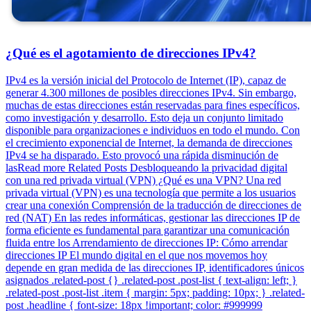
¿Qué es el agotamiento de direcciones IPv4?
IPv4 es la versión inicial del Protocolo de Internet (IP), capaz de
generar 4.300 millones de posibles direcciones IPv4. Sin embargo,
muchas de estas direcciones están reservadas para fines específicos,
como investigación y desarrollo. Esto deja un conjunto limitado
disponible para organizaciones e individuos en todo el mundo. Con
el crecimiento exponencial de Internet, la demanda de direcciones
IPv4 se ha disparado. Esto provocó una rápida disminución de
lasRead more Related Posts Desbloqueando la privacidad digital
con una red privada virtual (VPN) ¿Qué es una VPN? Una red
privada virtual (VPN) es una tecnología que permite a los usuarios
crear una conexión Comprensión de la traducción de direcciones de
red (NAT) En las redes informáticas, gestionar las direcciones IP de
forma eficiente es fundamental para garantizar una comunicación
fluida entre los Arrendamiento de direcciones IP: Cómo arrendar
direcciones IP El mundo digital en el que nos movemos hoy
depende en gran medida de las direcciones IP, identificadores únicos
asignados .related-post {} .related-post .post-list { text-align: left; }
.related-post .post-list .item { margin: 5px; padding: 10px; } .related-
post .headline { font-size: 18px !important; color: #999999