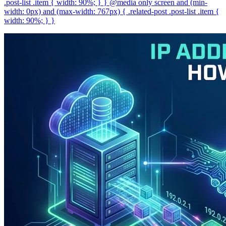
.post-list .item { width: 90%; } } @media only screen and (min-
width: 0px) and (max-width: 767px) { .related-post .post-list .item {
width: 90%; } }