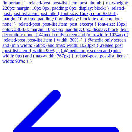
!important; } .related-post .post-list .item .post_thumb { max-height:
220px; margin: 10px 0px; padding: 0px; display: block; } .related-
post .post-list .item .post_title { font-size: 16px; color: #3f3f3f;
margin: 10px 0px; padding: 0px; display: block; text-decoration:
none; } .related-post .post-list .item .post_excerpt { font-size: 13px;
color: #3f3f3f; margin: 10px 0px; padding: 0px; display: block; text-
decoration: none; } @media only screen and (min-width: 1024px) {
.related-post .post-list .item { width: 30%; } } @media only screen
and (min-width: 768px) and (max-width: 1023px) { .related-post
.post-list .item { width: 90%; } } @media only screen and (min-
width: 0px) and (max-width: 767px) { .related-post .post-list .item {
width: 90%; } }