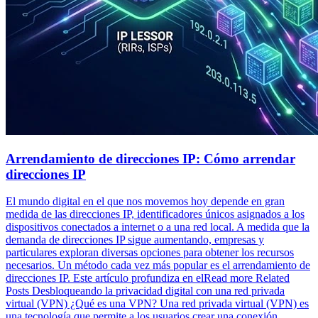
Arrendamiento de direcciones IP: Cómo arrendar
direcciones IP
El mundo digital en el que nos movemos hoy depende en gran
medida de las direcciones IP, identificadores únicos asignados a los
dispositivos conectados a internet o a una red local. A medida que la
demanda de direcciones IP sigue aumentando, empresas y
particulares exploran diversas opciones para obtener los recursos
necesarios. Un método cada vez más popular es el arrendamiento de
direcciones IP. Este artículo profundiza en elRead more Related
Posts Desbloqueando la privacidad digital con una red privada
virtual (VPN) ¿Qué es una VPN? Una red privada virtual (VPN) es
una tecnología que permite a los usuarios crear una conexión