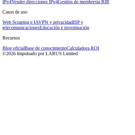
IPv4
Vender direcciones IPv4
Gestión de membresía RIR
Casos de uso
Web Scraping e IA
VPN y privacidad
ISP y
telecomunicaciones
Educación e investigación
Recursos
Blog oficial
Base de conocimiento
Calculadora ROI
©2026 Impulsado por LARUS Limited