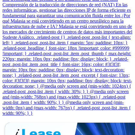
Comprensión de la traducción de direcciones de red (NAT) En las
redes informáticas, gestionar las direcciones IP de forma eficiente es
fundamental para garantizar una comunicación fluida entre los ¿Por
qué Malasia se está convirtiendo en un centro neurálgico para la
infraestructura de nube e IA? Malasia se está convirtiendo en uno de
los mercados de crecimiento de centros de datos más importantes del
Sudeste Asiático. .related-post {} .related-post .post-list { text-align:
left; } .related-post .post-list .item { margin: 5px; padding: 10px; }
.related-post .headline { font-size: 18px !important; color: #999999
!important; } .related-post .post-list .item .post_thumb { max-height:
220px; margin: 10px 0px; padding: 0px; display: block; } .related-
post .post-list .item .post_title { font-size: 16px; color: #3f3f3f;
margin: 10px 0px; padding: 0px; display: block; text-decoration:
none; } .related-post .post-list .item .post_excerpt { font-size: 13px;
color: #3f3f3f; margin: 10px 0px; padding: 0px; display: block; text-
decoration: none; } @media only screen and (min-width: 1024px) {
.related-post .post-list .item { width: 30%; } } @media only screen
and (min-width: 768px) and (max-width: 1023px) { .related-post
.post-list .item { width: 90%; } } @media only screen and (min-
width: 0px) and (max-width: 767px) { .related-post .post-list .item {
width: 90%; } }