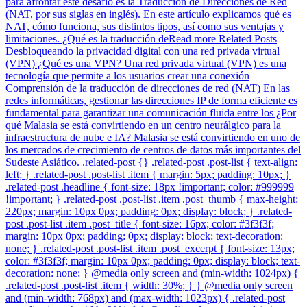
para afrontar este desafío es la Traducción de Direcciones de Red
(NAT, por sus siglas en inglés). En este artículo explicamos qué es
NAT, cómo funciona, sus distintos tipos, así como sus ventajas y
limitaciones. ¿Qué es la traducción deRead more Related Posts
Desbloqueando la privacidad digital con una red privada virtual
(VPN) ¿Qué es una VPN? Una red privada virtual (VPN) es una
tecnología que permite a los usuarios crear una conexión
Comprensión de la traducción de direcciones de red (NAT) En las
redes informáticas, gestionar las direcciones IP de forma eficiente es
fundamental para garantizar una comunicación fluida entre los ¿Por
qué Malasia se está convirtiendo en un centro neurálgico para la
infraestructura de nube e IA? Malasia se está convirtiendo en uno de
los mercados de crecimiento de centros de datos más importantes del
Sudeste Asiático. .related-post {} .related-post .post-list { text-align:
left; } .related-post .post-list .item { margin: 5px; padding: 10px; }
.related-post .headline { font-size: 18px !important; color: #999999
!important; } .related-post .post-list .item .post_thumb { max-height:
220px; margin: 10px 0px; padding: 0px; display: block; } .related-
post .post-list .item .post_title { font-size: 16px; color: #3f3f3f;
margin: 10px 0px; padding: 0px; display: block; text-decoration:
none; } .related-post .post-list .item .post_excerpt { font-size: 13px;
color: #3f3f3f; margin: 10px 0px; padding: 0px; display: block; text-
decoration: none; } @media only screen and (min-width: 1024px) {
.related-post .post-list .item { width: 30%; } } @media only screen
and (min-width: 768px) and (max-width: 1023px) { .related-post