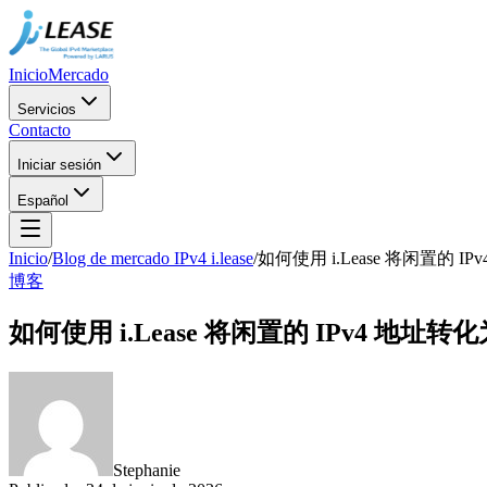
Inicio
Mercado
Servicios
Contacto
Iniciar sesión
Español
Inicio
/
Blog de mercado IPv4 i.lease
/
如何使用 i.Lease 将闲置的
博客
如何使用 i.Lease 将闲置的 IPv4 地
Stephanie