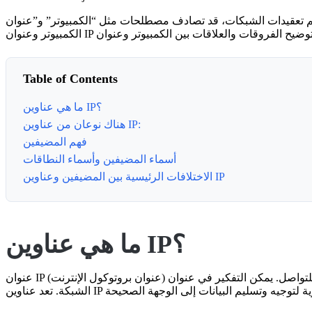
عند تعلم تعقيدات الشبكات، قد تصادف مصطلحات مثل “الكمبيوتر” و”عنوان IP” . هذه المصطلحات أساسية في كيفية تواصل الأجهزة عبر الإنترنت. على الرغم من أنها مرتبطة، إلا أن
Table of Contents
ما هي عناوين IP؟
هناك نوعان من عناوين IP:
فهم المضيفين
أسماء المضيفين وأسماء النطاقات
الاختلافات الرئيسية بين المضيفين وعناوين IP
ما هي عناوين IP؟
عنوان IP (عنوان بروتوكول الإنترنت) هو معرّف فريد يُعين لكل جهاز متصل بشبكة تستخدم بروتوكول الإنترنت للتواصل. يمكن التفكير في عنوان IP كعنوان رقمي يساعد في تحديد موقع وتحديد الأجهزة على