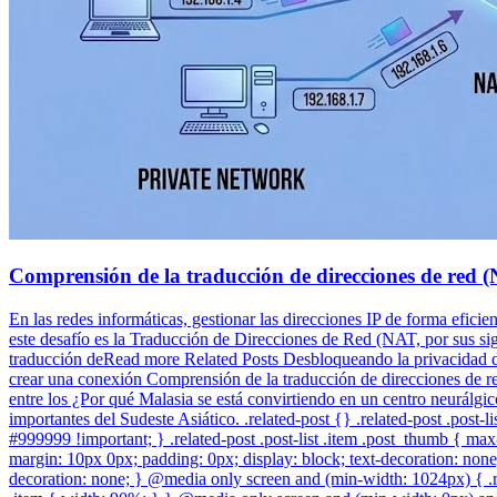
Comprensión de la traducción de direcciones de red 
En las redes informáticas, gestionar las direcciones IP de forma efici
este desafío es la Traducción de Direcciones de Red (NAT, por sus sigl
traducción deRead more Related Posts Desbloqueando la privacidad di
crear una conexión Comprensión de la traducción de direcciones de red
entre los ¿Por qué Malasia se está convirtiendo en un centro neurálgi
importantes del Sudeste Asiático. .related-post {} .related-post .post-lis
#999999 !important; } .related-post .post-list .item .post_thumb { max-h
margin: 10px 0px; padding: 0px; display: block; text-decoration: none; 
decoration: none; } @media only screen and (min-width: 1024px) { .re