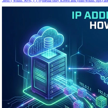
.item { width: 90%; } } @media only screen and (min-width: 0px) and 