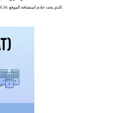
في هذا المثال، الكمبيوتر هو المضيف، و192.168.1.2 هو عنوان IP الخاص به. يتم تحويل اسم المضيف “example.com” إلى عنوان IP 93.184.216.34، الذي يحدد خادم استضافة الموقع.