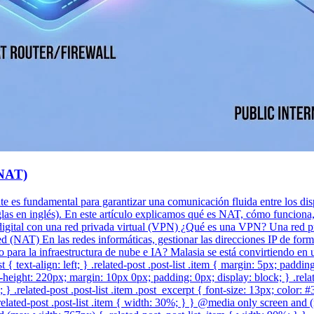
(NAT)
ente es fundamental para garantizar una comunicación fluida entre los dis
as en inglés). En este artículo explicamos qué es NAT, cómo funciona, s
gital con una red privada virtual (VPN) ¿Qué es una VPN? Una red pri
 (NAT) En las redes informáticas, gestionar las direcciones IP de form
co para la infraestructura de nube e IA? Malasia se está convirtiendo e
t { text-align: left; } .related-post .post-list .item { margin: 5px; paddi
eight: 220px; margin: 10px 0px; padding: 0px; display: block; } .related-
} .related-post .post-list .item .post_excerpt { font-size: 13px; color: 
lated-post .post-list .item { width: 30%; } } @media only screen and (