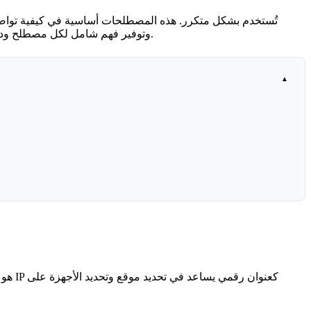
الكمبيوتر وعنوان IP ليسا نفس الشيء. يهدف هذا المقال إلى توضيح الفروقات والعلاقات بين الكمبيوتر وعنوان IP، وتوفير فهم شامل لكل مصطلح ودوره في التواصل الشبكي.