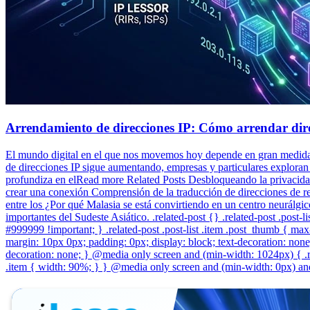
Arrendamiento de direcciones IP: Cómo arrendar dire
El mundo digital en el que nos movemos hoy depende en gran medida de
de direcciones IP sigue aumentando, empresas y particulares exploran 
profundiza en elRead more Related Posts Desbloqueando la privacidad
crear una conexión Comprensión de la traducción de direcciones de red
entre los ¿Por qué Malasia se está convirtiendo en un centro neurálgi
importantes del Sudeste Asiático. .related-post {} .related-post .post-lis
#999999 !important; } .related-post .post-list .item .post_thumb { max-h
margin: 10px 0px; padding: 0px; display: block; text-decoration: none; 
decoration: none; } @media only screen and (min-width: 1024px) { .re
.item { width: 90%; } } @media only screen and (min-width: 0px) and 