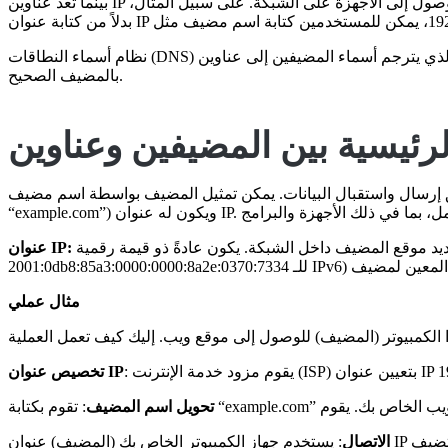
بينما تُعد عناوين IP رقمية، فإن أسماء المضيفين هي أسماء يمكن للبشر قراءتها تُعطى للأجهزة. تجعل أسماء المضيفين من الأسهل على المستخدمين تذكر والوصول إلى الأجهزة على الشبكة. على سبيل المثال،
نظام أسماء النطاقات (DNS) هو النظام الذي يترجم أسماء المضيفين إلى عناوين IP. عندما تدخل اسم مضيف في متصفحك، يقوم خوادم DNS بتحويله إلى عنوان IP المقابل، مما يسمح لجهازك بالاتصال
بالمضيف الصحيح.
سال واستقبال البيانات. يمكن تمثيل المضيف بواسطة اسم مضيف (مثل
تسمية رقمية تُعطى لمضيف من أجل التعريف والتواصل. يعمل كعنوان لتحديد وتحديد موقع المضيف داخل الشبكة. يكون عادةً ذو قيمة رقمية (مثل، 192.0.2.1 للـ IPv4 أو
عنوان IP:
مثال عملي
تخصيص عنوان IP
تحويل اسم المضيف
الاتصال