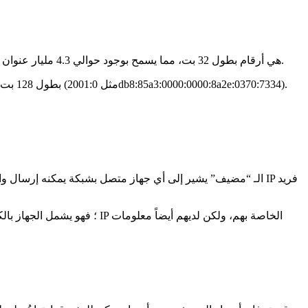
هذه هي أكثر عناوين IP استخدامًا، وتكوَّن من أربعة مجموعات من الأرقام مفصولة بنقاط (مثل 192.168.1.1). عناوين IPv4 هي أرقام بطول 32 بت، مما يسمح بوجود حوالي 4.3 مليار عنوان فريد.
الـ “مضيف” يشير إلى أي جهاز متصل بشبكة يمكنه إرسا IP فريد