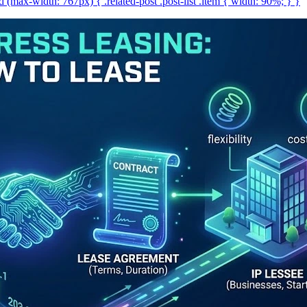
(max-width: 767px) { .related-post .post-list .item { width: 90%; } }