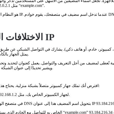
بدلاً من كتابة عنوان IP مثل 192.0.2.1، يمكن للمستخدمين كتابة اسم مضيف مثل “example.com”.
الاختلافات الرئيسية بين المضيفين وعناوين IP
 كمبيوتر، خادم، أو هاتف ذكي). يشارك في التواصل الشبكي عن طريق إر
“example.com”) ويكون له عنوان IP. يمثل الجهاز بالكامل، بما في ذلك الأجهزة والبرامج.
2001:0db8:85a3:0000:0000:8a2e:0370:7334 للـ IPv6) ويشير تحديدًا إلى عنوان الشبكة المعين لمضيف.
افترض أنك تملك جهاز كمبيوتر متصلاً بشبكة منزلية. يحتاج هذا الكمبيوتر (المضيف) للوصول إلى موقع ويب. إليك كيف تعمل العملية:
: يقوم مزود خدمة الإنترنت (ISP) بتعيين عنوان IP لجهاز الكمبيوتر الخاص بك، مثل 192.168.1.2.