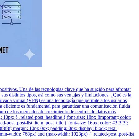
positivos. Una de las tecnologías clave que ha surgido para afrontar
us distintos tipos, así como sus ventajas y limitaciones. ¿Qué es la
vada virtual (VPN) es una tecnología que permite a los usuarios
a eficiente es fundamental para garantizar una comunicación fluida
n uno de los mercados de crecimiento de centros de datos más
ng: 10px; } .related-post .headline { font-size: 18px !important; color:
post .post-list .item .post_title { font-size: 16px; color: #3f3f3f;
#3f3f3f; margin: 10px 0px; padding: 0px; display: block; text-
min-width: 768px) and (max-width: 1023px) { .related-post .post-list