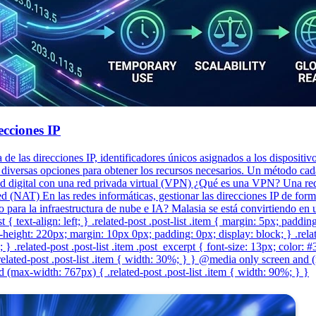
cciones IP
 las direcciones IP, identificadores únicos asignados a los dispositiv
diversas opciones para obtener los recursos necesarios. Un método cada
 digital con una red privada virtual (VPN) ¿Qué es una VPN? Una red 
 (NAT) En las redes informáticas, gestionar las direcciones IP de form
co para la infraestructura de nube e IA? Malasia se está convirtiendo e
t { text-align: left; } .related-post .post-list .item { margin: 5px; paddi
eight: 220px; margin: 10px 0px; padding: 0px; display: block; } .related-
} .related-post .post-list .item .post_excerpt { font-size: 13px; color: 
lated-post .post-list .item { width: 30%; } } @media only screen and (
(max-width: 767px) { .related-post .post-list .item { width: 90%; } }