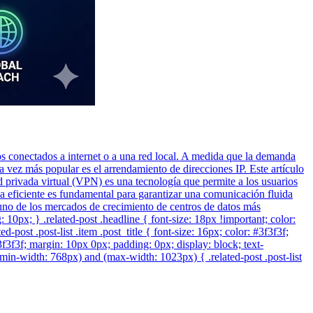
os conectados a internet o a una red local. A medida que la demanda
 vez más popular es el arrendamiento de direcciones IP. Este artículo
privada virtual (VPN) es una tecnología que permite a los usuarios
a eficiente es fundamental para garantizar una comunicación fluida
n uno de los mercados de crecimiento de centros de datos más
ng: 10px; } .related-post .headline { font-size: 18px !important; color:
post .post-list .item .post_title { font-size: 16px; color: #3f3f3f;
#3f3f3f; margin: 10px 0px; padding: 0px; display: block; text-
min-width: 768px) and (max-width: 1023px) { .related-post .post-list