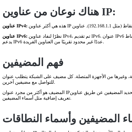
هناك نوعان من عناوين IP:
عناوين IPv4:
نظرًا لنفاد عناوين IPv4، تم تقديم IPv6. عنوان IPv6 بطول 128 بت، ويُكتب كثماني مجموعات من أربعة أرقام هكساديسيمالية مفصولة بنقاط (مثل 2001:0db8:85a3:0000:0000:8a2e:0370:7334).
عناوين IPv6:
يدعم IPv6 عددًا غير محدود تقريبًا من العناوين الفريدة.
فهم المضيفين
الذكية، وغيرها من الأجهزة المتصلة. كل مضيف على الشبكة يتطلب عنوان
للتواصل مع مضيفين آخرين.
المضيف هو أكثر من مجرد عنوان IP؛ فهو يشمل الجهاز بالكامل، بما في ذلك عتاده، وبرامجه، وواجهات الشبكة الخاصة به. يمكن تحديد المضيفين عن طريق عناوين IP الخاصة بهم، ولكن لديهم أيضاً معلومات
تعريف إضافية مثل أسماء المضيفين.
ء المضيفين وأسماء النطاقات