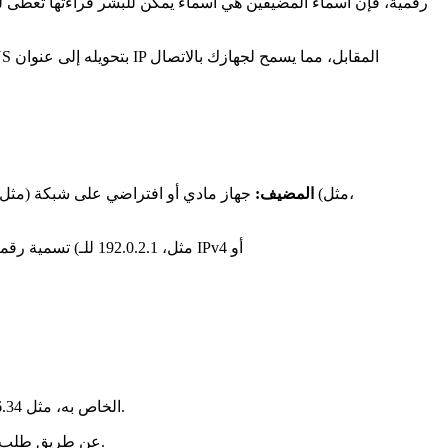
المضيف:
جهاز مادي أو افتراضي على شبكة (مثل،،
: تقوم بكتابة “example.com” في متصفح الويب الخاص بك. يقوم DNS بتحويل اسم المضيف هذا إلى عنوان IP الخاص به، مثل 93.184.216.34.
: يستخدم جهاز الكمبيوتر الخاص بك (المضيف) عنوان IP الخاص به للتواصل مع الخادم الذي يستضيف “example.com” عن طريق طلب 93.184.216.34.