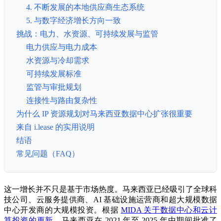
4. 不断发展的本地供应商生态系统
5. 与数字经济增长方向一致
挑战：电力、水资源、可持续发展与监管
电力供应与电力成本
水资源与冷却需求
可持续发展标准
监管与审批规划
连接性与路由复杂性
为什么 IP 资源规划对马来西亚数据中心扩张很重要
来自 i.lease 的实用说明
结语
常见问题（FAQ）
这一增长并不只是基于市场热度。马来西亚已经吸引了全球科
技公司、云服务提供商、AI 基础设施运营商和超大规模数据
中心开发商的大规模投资。根据
MIDA 关于数据中心和云计
算投资的更新
，马来西亚在 2021 年至 2025 年中期间批准了