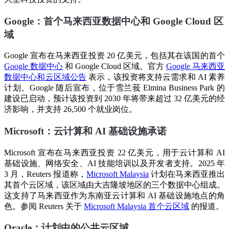
Google：首个马来西亚数据中心和 Google Cloud 区
域
Google 宣布在马来西亚投资 20 亿美元，包括其在该国的首个
Google 数据中心
和 Google Cloud 区域。官方
Google 马来西亚
数据中心和云区域公告
表示，该投资将支持云需求和 AI 素养
计划。Google 随后宣布，位于雪兰莪 Elmina Business Park 的
建设已启动，预计该投资到 2030 年将带来超过 32 亿美元的经
济影响，并支持 26,500 个就业岗位。
Microsoft：云计算和 AI 基础设施承诺
Microsoft 宣布在马来西亚投资 22 亿美元，用于云计算和 AI
基础设施、网络安全、AI 技能培训以及开发者支持。2025 年
3 月，Reuters 报道称，
Microsoft Malaysia
计划在马来西亚推出
其首个云区域，该区域由大吉隆坡地区的三个数据中心组成。
这支持了马来西亚作为东南亚云计算和 AI 基础设施地点的角
色。参阅 Reuters 关于
Microsoft Malaysia 首个云区域
的报道。
Oracle：计划中的公共云区域