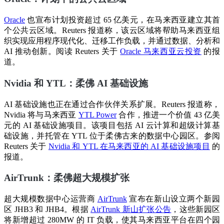
Oracle
也宣布计划投资超过 65 亿美元，在马来西亚建立其首
个公共云区域。Reuters 报道称，该云区域将帮助马来西亚组
织实现应用程序现代化、迁移工作负载，并通过数据、分析和
AI 推动创新。阅读 Reuters 关于
Oracle 马来西亚云投资
的报
道。
Nvidia 和 YTL：柔佛 AI 基础设施
AI 基础设施也正在通过合作伙伴关系扩展。Reuters 报道称，
Nvidia 将与马来西亚
YTL Power
合作，推进一个价值 43 亿美
元的 AI 基础设施项目。该项目包括 AI 云计算和超级计算基
础设施，并托管在 YTL 位于柔佛古来的数据中心园区。参阅
Reuters 关于
Nvidia 和 YTL 在马来西亚的 AI 基础设施项目
的
报道。
AirTrunk：柔佛超大规模扩张
超大规模数据中心运营商
AirTrunk
宣布在新山设立两个新园
区 JHB3 和 JHB4。根据
AirTrunk 新山扩张公告
，这些新园区
将新增超过 280MW 的 IT 负载，使其马来西亚平台在四个园