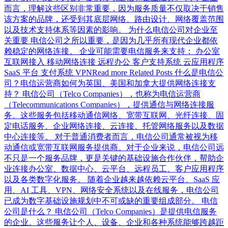
而言，理解这些区别非常重要，因为服务质量不仅取决于销售
该方案的品牌，还受到其底层网络、路由设计、网络覆盖范围
以及技术支持体系等因素的影响。 为什么电信公司对企业至
关重要 电信公司之所以重要，是因为几乎所有现代企业都依
赖稳定的网络连接。 企业可能需要电信服务来支持： 办公室
互联网接入 移动网络连接 远程办公 客户支持系统 云应用程序
SaaS 平台 支付系统 VPNRead more Related Posts 什么是电信公
司？电信运营商如何为英国、美国和加拿大提供网络连接支
持？ 电信公司（Telco Companies），也称为电信运营商
（Telecommunications Companies），提供通信与网络连接服
务。这些服务包括移动通信网络、宽带互联网、光纤连接、固
定电话服务、企业网络连接、云连接、托管网络服务以及数据
中心连接等。 对于普通消费者而言，电信公司通常被视为移
动通信或宽带互联网服务提供商。对于企业来说，电信公司远
不只是一个服务品牌，更是关键的基础设施合作伙伴，帮助企
业连接办公室、数据中心、云平台、远程员工、客户应用程序
以及各类数字化服务。 随着企业越来越依赖云平台、SaaS 应
用、AI 工具、VPN、网络安全系统以及在线服务，电信公司
已成为数字基础设施规划中不可或缺的重要组成部分。 电信
公司是什么？ 电信公司（Telco Companies）是提供电信服务
的企业。这些服务让个人、设备、企业和各种系统能够跨越距