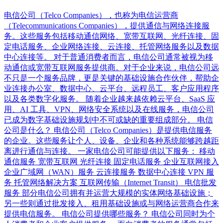
电信公司（Telco Companies），也称为电信运营商
（Telecommunications Companies），提供通信与网络连接服
务。这些服务包括移动通信网络、宽带互联网、光纤连接、固
定电话服务、企业网络连接、云连接、托管网络服务以及数据
中心连接等。 对于普通消费者而言，电信公司通常被视为移
动通信或宽带互联网服务提供商。对于企业来说，电信公司远
不只是一个服务品牌，更是关键的基础设施合作伙伴，帮助企
业连接办公室、数据中心、云平台、远程员工、客户应用程序
以及各类数字化服务。 随着企业越来越依赖云平台、SaaS 应
用、AI 工具、VPN、网络安全系统以及在线服务，电信公司
已成为数字基础设施规划中不可或缺的重要组成部分。 电信
公司是什么？ 电信公司（Telco Companies）是提供电信服务
的企业。这些服务让个人、设备、企业和各种系统能够跨越距
离进行通信与连接。 一家电信公司可能提供以下服务： 移动
通信服务 宽带互联网 光纤连接 固定电话服务 企业互联网接入
企业广域网（WAN）服务 云连接服务 数据中心连接 VPN 服
务 托管网络解决方案 互联网传输（Internet Transit） 电信批发
服务 部分电信公司拥有并运营大规模的实体网络基础设施；
另一些则通过批发接入、租用基础设施或与网络运营商合作来
提供电信服务。 电信公司提供哪些服务？ 电信公司同时为个