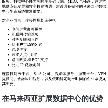
服务、数据中心能力和数字基础设施。MIDA 也强调，通过本
地供应链发展和数字投资协调，建设具备韧性的马来西亚数据
中心生态系统非常重要。
对企业而言，连接性规划应包括：
电信运营商可用性
互联网传输选项
对等互联和互连
到用户市场的延迟
跨境连接
云接入点可用性
路由政策和 BGP 支持
公共 IP 资源规划
连接性对云平台、SaaS 公司、流媒体服务、游戏平台、VPN
提供商、金融应用程序，以及依赖稳定响应时间的企业系统尤
其重要。
在马来西亚扩展数据中心的优势