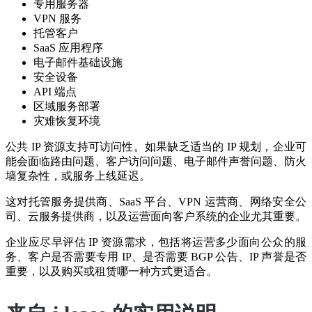
专用服务器
VPN 服务
托管客户
SaaS 应用程序
电子邮件基础设施
安全设备
API 端点
区域服务部署
灾难恢复环境
公共 IP 资源支持可访问性。如果缺乏适当的 IP 规划，企业可
能会面临路由问题、客户访问问题、电子邮件声誉问题、防火
墙复杂性，或服务上线延迟。
这对托管服务提供商、SaaS 平台、VPN 运营商、网络安全公
司、云服务提供商，以及运营面向客户系统的企业尤其重要。
企业应尽早评估 IP 资源需求，包括将运营多少面向公众的服
务、客户是否需要专用 IP、是否需要 BGP 公告、IP 声誉是否
重要，以及购买或租赁哪一种方式更适合。