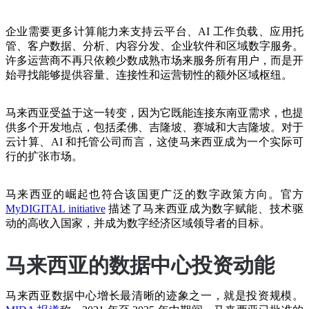
企业需要更多计算能力来支持云平台、AI 工作负载、应用托
管、客户数据、分析、内容分发、企业软件和区域数字服务。
许多运营商不再只依赖少数成熟市场来服务所有用户，而是开
始寻找能够提供容量、连接性和运营韧性的额外区域枢纽。
马来西亚受益于这一转变，因为它既能连接东南亚需求，也提
供多个开发地点，包括柔佛、吉隆坡、赛城和大吉隆坡。对于
云计算、AI 和托管公司而言，这使马来西亚成为一个实际可
行的扩张市场。
马来西亚的崛起也符合该国更广泛的数字政策方向。官方
MyDIGITAL initiative
描述了马来西亚成为数字赋能、技术驱
动的高收入国家，并成为数字经济区域领导者的目标。
马来西亚的数据中心投资动能
马来西亚数据中心增长最清晰的迹象之一，就是投资规模。