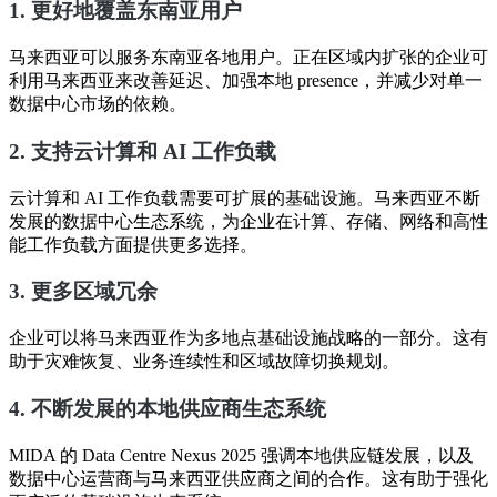
1. 更好地覆盖东南亚用户
马来西亚可以服务东南亚各地用户。正在区域内扩张的企业可
利用马来西亚来改善延迟、加强本地 presence，并减少对单一
数据中心市场的依赖。
2. 支持云计算和 AI 工作负载
云计算和 AI 工作负载需要可扩展的基础设施。马来西亚不断
发展的数据中心生态系统，为企业在计算、存储、网络和高性
能工作负载方面提供更多选择。
3. 更多区域冗余
企业可以将马来西亚作为多地点基础设施战略的一部分。这有
助于灾难恢复、业务连续性和区域故障切换规划。
4. 不断发展的本地供应商生态系统
MIDA 的 Data Centre Nexus 2025 强调本地供应链发展，以及
数据中心运营商与马来西亚供应商之间的合作。这有助于强化