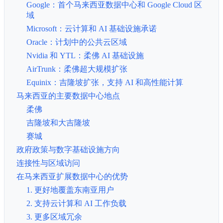
Google：首个马来西亚数据中心和 Google Cloud 区
域
Microsoft：云计算和 AI 基础设施承诺
Oracle：计划中的公共云区域
Nvidia 和 YTL：柔佛 AI 基础设施
AirTrunk：柔佛超大规模扩张
Equinix：吉隆坡扩张，支持 AI 和高性能计算
马来西亚的主要数据中心地点
柔佛
吉隆坡和大吉隆坡
赛城
政府政策与数字基础设施方向
连接性与区域访问
在马来西亚扩展数据中心的优势
1. 更好地覆盖东南亚用户
2. 支持云计算和 AI 工作负载
3. 更多区域冗余