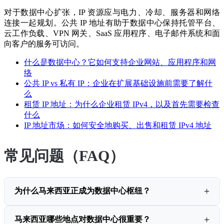
对于数据中心扩张，IP 资源应与电力、冷却、服务器和网络
连接一起规划。公共 IP 地址有助于数据中心保持托管平台、
云工作负载、VPN 网关、SaaS 应用程序、电子邮件系统和面
向客户的服务可访问。
什么是数据中心？它如何支持企业网站、应用程序和网
络
公共 IP vs 私有 IP：企业在扩展基础设施前需要了解什
么
租赁 IP 地址：为什么企业租赁 IPv4，以及首先需要检查
什么
IP 地址市场：如何安全地购买、出售和租赁 IPv4 地址
常见问题（FAQ）
为什么马来西亚正成为数据中心枢纽？
马来西亚哪些地点对数据中心很重要？