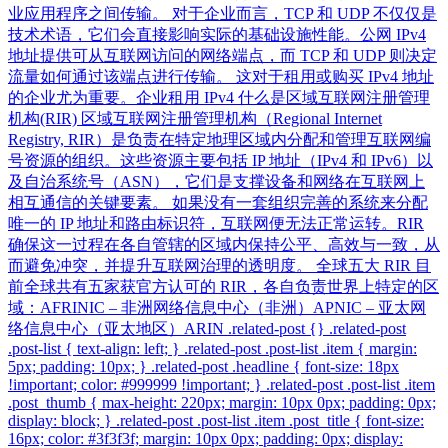
业应用程序之间传输。 对于企业而言，TCP 和 UDP 不仅仅是
技术术语，它们会直接影响实际的基础设施性能。公网 IPv4
地址提供可从互联网访问的网络端点，而 TCP 和 UDP 则决定
流量如何通过该端点进行传输。 这对于租用或购买 IPv4 地址
的企业尤为重要。企业租用 IPv4 什么是区域互联网注册管理
机构(RIR) 区域互联网注册管理机构（Regional Internet
Registry, RIR）是负责在特定地理区域内分配和管理互联网编
号资源的组织。这些资源主要包括 IP 地址（IPv4 和 IPv6）以
及自治系统号（ASN），它们是支撑设备和网络在互联网上
相互通信的关键要素。 如果没有一套组织完善的系统来分配
唯一的 IP 地址和路由标识符，互联网便无法正常运转。RIR
确保这一过程在各自管辖的区域内保持公平、高效与一致，从
而避免冲突，并提升互联网治理的透明度。 全球五大 RIR 目
前全球共有五家获官方认可的 RIR，各自负责世界上特定的区
域：AFRINIC – 非洲网络信息中心（非洲）APNIC – 亚太网
络信息中心（亚太地区）ARIN .related-post {} .related-post
.post-list { text-align: left; } .related-post .post-list .item { margin:
5px; padding: 10px; } .related-post .headline { font-size: 18px
!important; color: #999999 !important; } .related-post .post-list .item
.post_thumb { max-height: 220px; margin: 10px 0px; padding: 0px;
display: block; } .related-post .post-list .item .post_title { font-size:
16px; color: #3f3f3f; margin: 10px 0px; padding: 0px; display: