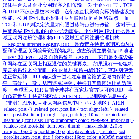
媒体平台以及企业应用程序之间传输。 对于企业而言，TCP
和 UDP 不仅仅是技术术语，它们会直接影响实际的基础设施
性能。公网 IPv4 地址提供可从互联网访问的网络端点，而
TCP 和 UDP 则决定流量如何通过该端点进行传输。 这对于租
用或购买 IPv4 地址的企业尤为重要。企业租用 IPv4 什么是区
域互联网注册管理机构(RIR) 区域互联网注册管理机构
（Regional Internet Registry, RIR）是负责在特定地理区域内分
配和管理互联网编号资源的组织。这些资源主要包括 IP 地址
（IPv4 和 IPv6）以及自治系统号（ASN），它们是支撑设备
和网络在互联网上相互通信的关键要素。 如果没有一套组织
完善的系统来分配唯一的 IP 地址和路由标识符，互联网便无
法正常运转。RIR 确保这一过程在各自管辖的区域内保持公
平、高效与一致，从而避免冲突，并提升互联网治理的透明
度。 全球五大 RIR 目前全球共有五家获官方认可的 RIR，各
自负责世界上特定的区域：AFRINIC – 非洲网络信息中心
（非洲）APNIC – 亚太网络信息中心（亚太地区）ARIN
.related-post {} .related-post .post-list { text-align: left; } .related-
post .post-list .item { margin: 5px; padding: 10px; } .related-post
.headline { font-size: 18px !important; color: #999999 !important; }
.related-post .post-list .item .post_thumb { max-height: 220px;
margin: 10px 0px; padding: 0px; display: block; } .related-post
.post-list .item .post_title { font-size: 16px; color: #3f3f3f; margin: