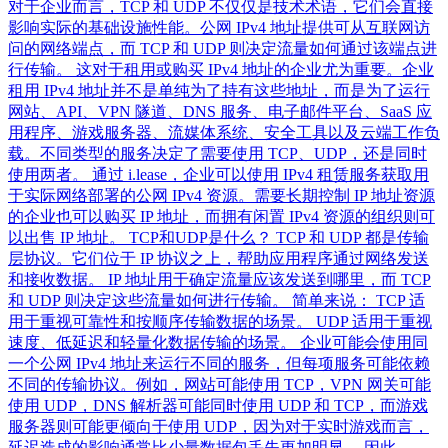
对于企业而言，TCP 和 UDP 不仅仅是技术术语，它们会直接
影响实际的基础设施性能。公网 IPv4 地址提供可从互联网访
问的网络端点，而 TCP 和 UDP 则决定流量如何通过该端点进
行传输。 这对于租用或购买 IPv4 地址的企业尤为重要。企业
租用 IPv4 地址并不是单纯为了持有这些地址，而是为了运行
网站、API、VPN 隧道、DNS 服务、电子邮件平台、SaaS 应
用程序、游戏服务器、流媒体系统、安全工具以及云端工作负
载。不同类型的服务决定了需要使用 TCP、UDP，还是同时
使用两者。 通过 i.lease，企业可以使用 IPv4 租赁服务获取用
于实际网络部署的公网 IPv4 资源。需要长期控制 IP 地址资源
的企业也可以购买 IP 地址，而拥有闲置 IPv4 资源的组织则可
以出售 IP 地址。 TCP和UDP是什么？ TCP 和 UDP 都是传输
层协议。它们位于 IP 协议之上，帮助应用程序通过网络发送
和接收数据。 IP 地址用于确定流量应该发送到哪里，而 TCP
和 UDP 则决定这些流量如何进行传输。 简单来说： TCP 适
用于重视可靠性和按顺序传输数据的场景。 UDP 适用于重视
速度、低延迟和轻量化数据传输的场景。 企业可能会使用同
一个公网 IPv4 地址来运行不同的服务，但每项服务可能依赖
不同的传输协议。例如，网站可能使用 TCP，VPN 网关可能
使用 UDP，DNS 解析器可能同时使用 UDP 和 TCP，而游戏
服务器则可能更倾向于使用 UDP，因为对于实时游戏而言，
延迟造成的影响通常比少量数据包丢失更加明显。 因此，