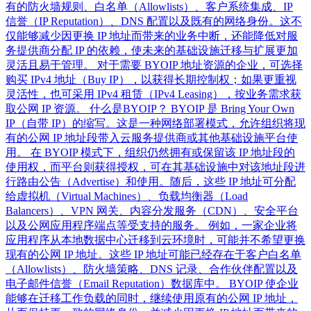
有的防火墙规则、白名单（Allowlists）、客户系统集成、IP
信誉（IP Reputation）、DNS 配置以及既有的网络身份。这不
仅能够减少因更换 IP 地址而带来的业务中断，还能降低对服
务提供商分配 IP 的依赖，使未来的基础设施迁移与扩展更加
灵活且易于管理。 对于需要 BYOIP 地址资源的企业，可选择
购买 IPv4 地址（Buy IP），以获得长期控制权；如果更重视
灵活性，也可采用 IPv4 租赁（IPv4 Leasing），按业务需求获
取公网 IP 资源。 什么是BYOIP？ BYOIP 是 Bring Your Own
IP（自带 IP）的缩写。这是一种网络部署模式，允许组织将现
有的公网 IP 地址段带入云服务提供商或其他基础设施平台使
用。 在 BYOIP 模式下，组织仍然拥有或保留该 IP 地址段的
使用权，而平台则获得授权，可在其基础设施中对该地址段进
行路由公告（Advertise）和使用。随后，这些 IP 地址可分配
给虚拟机（Virtual Machines）、负载均衡器（Load
Balancers）、VPN 网关、内容分发服务（CDN）、安全平台
以及公网应用程序端点等受支持的服务。 例如，一家企业将
应用程序从本地数据中心迁移到云环境时，可能并不希望更换
现有的公网 IP 地址。这些 IP 地址可能已经存在于客户白名单
（Allowlists）、防火墙策略、DNS 记录、合作伙伴配置以及
电子邮件信誉（Email Reputation）数据库中。 BYOIP 使企业
能够在迁移工作负载的同时，继续使用原有的公网 IP 地址，