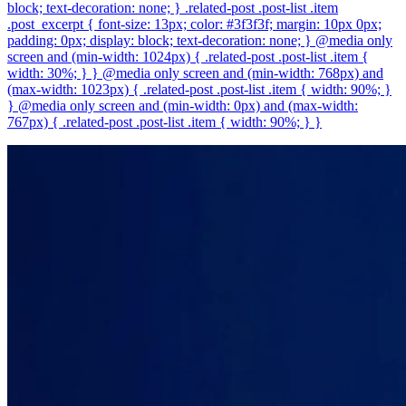
block; text-decoration: none; } .related-post .post-list .item
.post_excerpt { font-size: 13px; color: #3f3f3f; margin: 10px 0px;
padding: 0px; display: block; text-decoration: none; } @media only
screen and (min-width: 1024px) { .related-post .post-list .item {
width: 30%; } } @media only screen and (min-width: 768px) and
(max-width: 1023px) { .related-post .post-list .item { width: 90%; }
} @media only screen and (min-width: 0px) and (max-width:
767px) { .related-post .post-list .item { width: 90%; } }