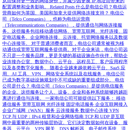
从而保持更一致的网络身份，并减少因更换 IP 地址而带来的
配置调整和业务影响。 Related Posts 什么是电信公司？电信运
营商如何为英国、美国和加拿大提供网络连接支持？ 电信公
司（Telco Companies），也称为电信运营商
（Telecommunications Companies），提供通信与网络连接服
务。这些服务包括移动通信网络、宽带互联网、光纤连接、固
定电话服务、企业网络连接、云连接、托管网络服务以及数据
中心连接等。 对于普通消费者而言，电信公司通常被视为移
动通信或宽带互联网服务提供商。对于企业来说，电信公司远
不只是一个服务品牌，更是关键的基础设施合作伙伴，帮助企
业连接办公室、数据中心、云平台、远程员工、客户应用程序
以及各类数字化服务。 随着企业越来越依赖云平台、SaaS 应
用、AI 工具、VPN、网络安全系统以及在线服务，电信公司
已成为数字基础设施规划中不可或缺的重要组成部分。 电信
公司是什么？ 电信公司（Telco Companies）是提供电信服务
的企业。这些服务让个人、设备、企业和各种系统能够跨越距
离进行通信与连接。 一家电信公司可能提供以下服务： 移动
通信服务 宽带互联网 光纤连接 固定电话服务 企业互联网接入
企业广域网（WAN）服务 云连接服务 数据中心连接 VPN
TCP 与 UDP：IPv4 租赁和企业网络指南 TCP 和 UDP 是互联
网中最重要的两种传输层协议。它们决定数据如何在设备、服
务器、云平台、VPN 网关、DNS 解析器、电子邮件系统、流