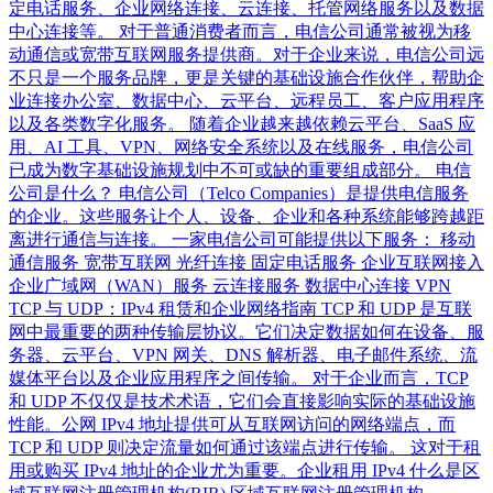
定电话服务、企业网络连接、云连接、托管网络服务以及数据
中心连接等。 对于普通消费者而言，电信公司通常被视为移
动通信或宽带互联网服务提供商。对于企业来说，电信公司远
不只是一个服务品牌，更是关键的基础设施合作伙伴，帮助企
业连接办公室、数据中心、云平台、远程员工、客户应用程序
以及各类数字化服务。 随着企业越来越依赖云平台、SaaS 应
用、AI 工具、VPN、网络安全系统以及在线服务，电信公司
已成为数字基础设施规划中不可或缺的重要组成部分。 电信
公司是什么？ 电信公司（Telco Companies）是提供电信服务
的企业。这些服务让个人、设备、企业和各种系统能够跨越距
离进行通信与连接。 一家电信公司可能提供以下服务： 移动
通信服务 宽带互联网 光纤连接 固定电话服务 企业互联网接入
企业广域网（WAN）服务 云连接服务 数据中心连接 VPN
TCP 与 UDP：IPv4 租赁和企业网络指南 TCP 和 UDP 是互联
网中最重要的两种传输层协议。它们决定数据如何在设备、服
务器、云平台、VPN 网关、DNS 解析器、电子邮件系统、流
媒体平台以及企业应用程序之间传输。 对于企业而言，TCP
和 UDP 不仅仅是技术术语，它们会直接影响实际的基础设施
性能。公网 IPv4 地址提供可从互联网访问的网络端点，而
TCP 和 UDP 则决定流量如何通过该端点进行传输。 这对于租
用或购买 IPv4 地址的企业尤为重要。企业租用 IPv4 什么是区