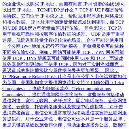
的企业也可以购买 IP 地址，而拥有闲置 IPv4 资源的组织则可
以出售 IP 地址。 TCP和UDP是什么？ TCP 和 UDP 都是传输
层协议。它们位于 IP 协议之上，帮助应用程序通过网络发送
和接收数据。 IP 地址用于确定流量应该发送到哪里，而 TCP
和 UDP 则决定这些流量如何进行传输。 简单来说： TCP 适
用于重视可靠性和按顺序传输数据的场景。 UDP 适用于重视
速度、低延迟和轻量化数据传输的场景。 企业可能会使用同
一个公网 IPv4 地址来运行不同的服务，但每项服务可能依赖
不同的传输协议。例如，网站可能使用 TCP，VPN 网关可能
使用 UDP，DNS 解析器可能同时使用 UDP 和 TCP，而游戏
服务器则可能更倾向于使用 UDP，因为对于实时游戏而言，
延迟造成的影响通常比少量数据包丢失更加明显。 因此，
TCPRead more Related Posts 什么是电信公司？电信运营商如何
为英国、美国和加拿大提供网络连接支持？ 电信公司（Telco
Companies），也称为电信运营商（Telecommunications
Companies），提供通信与网络连接服务。这些服务包括移动
通信网络、宽带互联网、光纤连接、固定电话服务、企业网络
连接、云连接、托管网络服务以及数据中心连接等。 对于普
通消费者而言，电信公司通常被视为移动通信或宽带互联网服
务提供商。对于企业来说，电信公司远不只是一个服务品牌，
更是关键的基础设施合作伙伴，帮助企业连接办公室、数据中