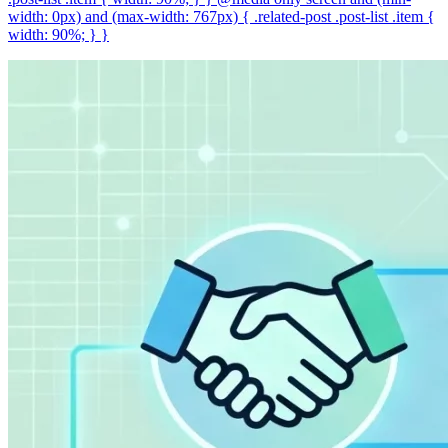
width: 0px) and (max-width: 767px) { .related-post .post-list .item {
width: 90%; } }