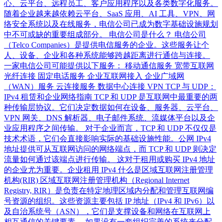
心、云平台、远程员工、客户应用程序以及各类数字化服务。
随着企业越来越依赖云平台、SaaS 应用、AI 工具、VPN、网
络安全系统以及在线服务，电信公司已成为数字基础设施规划
中不可或缺的重要组成部分。 电信公司是什么？ 电信公司
（Telco Companies）是提供电信服务的企业。这些服务让个
人、设备、企业和各种系统能够跨越距离进行通信与连接。
一家电信公司可能提供以下服务： 移动通信服务 宽带互联网
光纤连接 固定电话服务 企业互联网接入 企业广域网
（WAN）服务 云连接服务 数据中心连接 VPN TCP 与 UDP：
IPv4 租赁和企业网络指南 TCP 和 UDP 是互联网中最重要的两
种传输层协议。它们决定数据如何在设备、服务器、云平台、
VPN 网关、DNS 解析器、电子邮件系统、流媒体平台以及企
业应用程序之间传输。 对于企业而言，TCP 和 UDP 不仅仅是
技术术语，它们会直接影响实际的基础设施性能。公网 IPv4
地址提供可从互联网访问的网络端点，而 TCP 和 UDP 则决定
流量如何通过该端点进行传输。 这对于租用或购买 IPv4 地址
的企业尤为重要。企业租用 IPv4 什么是区域互联网注册管理
机构(RIR) 区域互联网注册管理机构（Regional Internet
Registry, RIR）是负责在特定地理区域内分配和管理互联网编
号资源的组织。这些资源主要包括 IP 地址（IPv4 和 IPv6）以
及自治系统号（ASN），它们是支撑设备和网络在互联网上
相互通信的关键要素。 如果没有一套组织完善的系统来分配