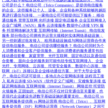
已成为数字基础设施规划中不可或缺的重要组成部分。 电信
公司是什么？ 电信公司（Telco Companies）是提供电信服务
的企业。这些服务让个人、设备、企业和各种系统能够跨越距
离进行通信与连接。 一家电信公司可能提供以下服务： 移动
通信服务 宽带互联网 光纤连接 固定电话服务 企业互联网接入
企业广域网（WAN）服务 云连接服务 数据中心连接 VPN 服
务 托管网络解决方案 互联网传输（Internet Transit） 电信批发
服务 部分电信公司拥有并运营大规模的实体网络基础设施；
另一些则通过批发接入、租用基础设施或与网络运营商合作来
提供电信服务。 电信公司提供哪些服务？ 电信公司同时为个
人消费者和企业客户提供服务。 面向消费者的服务通常包括
移动通信套餐、家庭宽带、光纤互联网、固定电话以及通信组
合套餐。 面向企业的服务则可能包括专线互联网接入、企业
光纤、专用网络、云连接、托管安全服务、数据中心连接、物
联网（IoT）连接以及企业移动通信方案。 对于大型企业客
户，电信公司还可提供： 多地点办公室网络连接 远程员工接
入 私有云连接 SD-WAN（软件定义广域网） 灾难恢复连接 低
延迟网络路由 互联网传输（Internet Transit） 网络监控 托管防
火墙服务 正因如此，电信公司不仅对日常通信至关重要，也
是现代企业建设先进数字基础设施的重要支柱。 电信公司 vs
互联网服务提供商 vs 网络运营商 电信公司（Telco）、互联网
服务提供商（ISP）和网络运营商（Network Operator）之间可