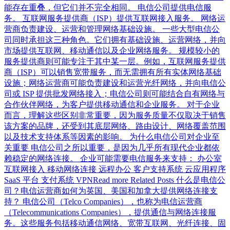
能存在重叠，但它们并不完全相同。 电信公司提供电信服
务。 互联网服务提供商（ISP）提供互联网接入服务。 网络运
营商负责建设、运营和管理网络基础设施。 一些大型电信公
司同时承担这三种角色。它们拥有基础设施、运营网络，并向
市场提供互联网、移动通信以及企业网络服务。 规模较小的
服务提供商则可能专注于其中某一层。例如，互联网服务提供
商（ISP）可以销售宽带服务，而无需拥有所有实体网络基础
设施；网络运营商可能负责建设和运营光纤网络，并向电信公
司或 ISP 提供批发网络接入；电信公司则可能结合自有网络与
合作伙伴网络，为客户提供移动通信和企业服务。 对于企业
而言，理解这些区别非常重要，因为服务质量不仅取决于销售
该方案的品牌，还受到其底层网络、路由设计、网络覆盖范围
以及技术支持体系等因素的影响。 为什么电信公司对企业至
关重要 电信公司之所以重要，是因为几乎所有现代企业都依
赖稳定的网络连接。 企业可能需要电信服务来支持： 办公室
互联网接入 移动网络连接 远程办公 客户支持系统 云应用程序
SaaS 平台 支付系统 VPNRead more Related Posts 什么是电信公
司？电信运营商如何为英国、美国和加拿大提供网络连接支
持？ 电信公司（Telco Companies），也称为电信运营商
（Telecommunications Companies），提供通信与网络连接服
务。这些服务包括移动通信网络、宽带互联网、光纤连接、固