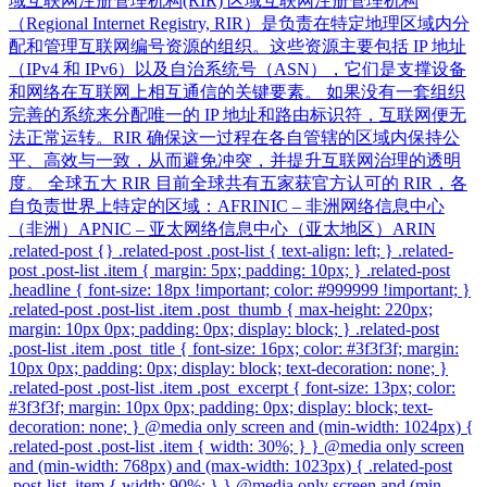
域互联网注册管理机构(RIR) 区域互联网注册管理机构
（Regional Internet Registry, RIR）是负责在特定地理区域内分
配和管理互联网编号资源的组织。这些资源主要包括 IP 地址
（IPv4 和 IPv6）以及自治系统号（ASN），它们是支撑设备
和网络在互联网上相互通信的关键要素。 如果没有一套组织
完善的系统来分配唯一的 IP 地址和路由标识符，互联网便无
法正常运转。RIR 确保这一过程在各自管辖的区域内保持公
平、高效与一致，从而避免冲突，并提升互联网治理的透明
度。 全球五大 RIR 目前全球共有五家获官方认可的 RIR，各
自负责世界上特定的区域：AFRINIC – 非洲网络信息中心
（非洲）APNIC – 亚太网络信息中心（亚太地区）ARIN
.related-post {} .related-post .post-list { text-align: left; } .related-
post .post-list .item { margin: 5px; padding: 10px; } .related-post
.headline { font-size: 18px !important; color: #999999 !important; }
.related-post .post-list .item .post_thumb { max-height: 220px;
margin: 10px 0px; padding: 0px; display: block; } .related-post
.post-list .item .post_title { font-size: 16px; color: #3f3f3f; margin:
10px 0px; padding: 0px; display: block; text-decoration: none; }
.related-post .post-list .item .post_excerpt { font-size: 13px; color:
#3f3f3f; margin: 10px 0px; padding: 0px; display: block; text-
decoration: none; } @media only screen and (min-width: 1024px) {
.related-post .post-list .item { width: 30%; } } @media only screen
and (min-width: 768px) and (max-width: 1023px) { .related-post
.post-list .item { width: 90%; } } @media only screen and (min-