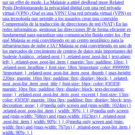
sur un effet de mode. La Malaisie a attiré desRead more Related
Posts Desbloqueando la privacidad digital con una red privada
virtual (VPN) ¿Qué es una VPN? Una red privada virtual (VPN) es
una tecnología que permite a los usuarios crear una conexión
Comprensión de la traducción de direcciones de red (NAT) En las
redes informáticas, gestionar las direcciones IP de forma eficiente es
fundamental para garantizar una comunicación fluida entre los ¿Por
qué Malasia se está convirtiendo en un centro neurálgico para la
infraestructura de nube e IA? Malasia se está convirtiendo en uno de
los mercados de crecimiento de centros de datos más importantes del
Sudeste Asiático. .related-post {} .related-post .post-list { text-align:
left; } .related-post .post-list .item { margin: 5px; padding: 10px; }
.related-post .headline { font-size: 18px !important; color: #999999
!important; } .related-post .post-list .item .post_thumb { max-height:
220px; margin: 10px 0px; padding: 0px; display: block; } .related-
post .post-list .item .post_title { font-size: 16px; color: #3f3f3f;
margin: 10px 0px; padding: 0px; display: block; text-decoration:
none; } .related-post .post-list .item .post_excerpt { font-size: 13px;
color: #3f3f3f; margin: 10px 0px; padding: 0px; display: block; text-
decoration: none; } @media only screen and (min-width: 1024px) {
.related-post .post-list .item { width: 30%; } } @media only screen
and (min-width: 768px) and (max-width: 1023px) { .related-post
.post-list .item { width: 90%; } } @media only screen and (min-
width: 0px) and (max-width: 767px) { .related-post .post-list .item {
width: 90%; } }