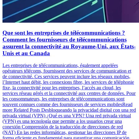
Que sont les entreprises de télécommunications ?
Comment les fournisseurs de télécommunications
assurent la connectivité au Royaume-Uni, aux États-
Unis et au Canada
Les entreprises de télécommunications, également appelées
opérateurs télécoms, fournissent des services de communication et
de connectivité. Ces services peuvent inclure les réseaux mobiles,
l’Internet haut débit, les connexions fibre, les services de téléphonie
fixe, la connectivité pour les entreprises, l’accès au cloud, les
services réseau gérés et la connectivité aux centres de données. Pour
les consommateurs, les entreprises de télécommunications sont
souvent connues comme des fournisseurs de services mobilesRead
more Related Posts Desbloqueando la privacidad digital con una red
privada virtual (VPN) ¿Qué es una VPN? Una red privada virtual
(VPN) es una tecnología que permite a los usuarios crear una
conexión Comprensión de la traducción de direcciones de red
(NAT) En las redes informáticas, gestionar las direcciones IP de
forma eficiente es fundamental para garantizar una comunicación