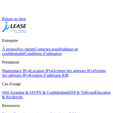
Retour au blog
Entreprise
À propos
Nos clients
Contactez-nous
Politique de
confidentialité
Conditions d’utilisation
Prestations
Marketplace IPv4
Location IPv4
Acheter des adresses IPv4
Vendre
des adresses IPv4
Gestion d’adhésion RIR
Cas d'usage
Web Scraping & IA
VPN & Confidentialité
ISP & Télécom
Éducation
& Recherche
Ressources