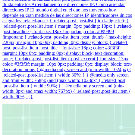
fluida entre los Arrendamiento de direcciones IP: Cómo arrendar
direcciones IP El mundo digital en el que nos movemos hoy
depende en gran medida de las direcciones IP, identificadores únicos
asignados .related-post {} .related-post .post-list { text-align: left; }
.related-post .post-list .item { margin: 5px; padding: 10px; } .related-
post .headline { font-size: 18px !important; color: #999999
!important; } .related-post .post-list .item .post_thumb { max-height:
220px; margin: 10px 0px; padding: 0px; display: block; } .related-
post .post-list .item .post_title { font-size: 16px; color: #3f3f3f;
margin: 10px 0px; padding: 0px; display: block; text-decoration:
none; } .related-post .post-list .item .post_excerpt { font-size: 13px;
color: #3f3f3f; margin: 10px 0px; padding: 0px; display: block; text-
decoration: none; } @media only screen and (min-width: 1024px) {
.related-post .post-list .item { width: 30%; } } @media only screen
and (min-width: 768px) and (max-width: 1023px) { .related-post
.post-list .item { width: 90%; } } @media only screen and (min-
width: 0px) and (max-width: 767px) { .related-post .post-list .item {
width: 90%; } }