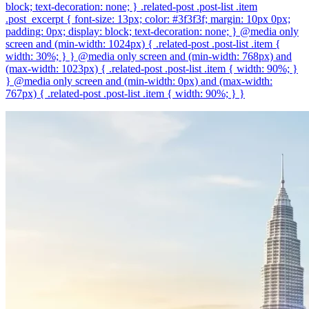
block; text-decoration: none; } .related-post .post-list .item
.post_excerpt { font-size: 13px; color: #3f3f3f; margin: 10px 0px;
padding: 0px; display: block; text-decoration: none; } @media only
screen and (min-width: 1024px) { .related-post .post-list .item {
width: 30%; } } @media only screen and (min-width: 768px) and
(max-width: 1023px) { .related-post .post-list .item { width: 90%; }
} @media only screen and (min-width: 0px) and (max-width:
767px) { .related-post .post-list .item { width: 90%; } }