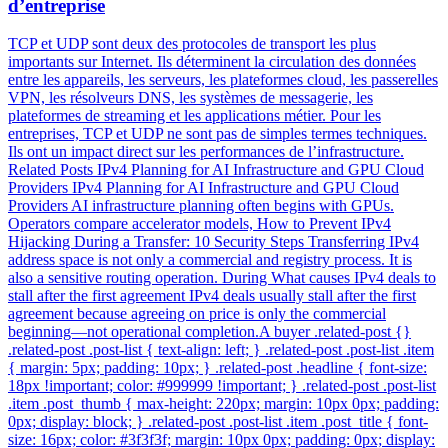
d’entreprise
TCP et UDP sont deux des protocoles de transport les plus
importants sur Internet. Ils déterminent la circulation des données
entre les appareils, les serveurs, les plateformes cloud, les passerelles
VPN, les résolveurs DNS, les systèmes de messagerie, les
plateformes de streaming et les applications métier. Pour les
entreprises, TCP et UDP ne sont pas de simples termes techniques.
Ils ont un impact direct sur les performances de l’infrastructure.
Related Posts IPv4 Planning for AI Infrastructure and GPU Cloud
Providers IPv4 Planning for AI Infrastructure and GPU Cloud
Providers AI infrastructure planning often begins with GPUs.
Operators compare accelerator models, How to Prevent IPv4
Hijacking During a Transfer: 10 Security Steps Transferring IPv4
address space is not only a commercial and registry process. It is
also a sensitive routing operation. During What causes IPv4 deals to
stall after the first agreement IPv4 deals usually stall after the first
agreement because agreeing on price is only the commercial
beginning—not operational completion.A buyer .related-post {}
.related-post .post-list { text-align: left; } .related-post .post-list .item
{ margin: 5px; padding: 10px; } .related-post .headline { font-size:
18px !important; color: #999999 !important; } .related-post .post-list
.item .post_thumb { max-height: 220px; margin: 10px 0px; padding:
0px; display: block; } .related-post .post-list .item .post_title { font-
size: 16px; color: #3f3f3f; margin: 10px 0px; padding: 0px; display: