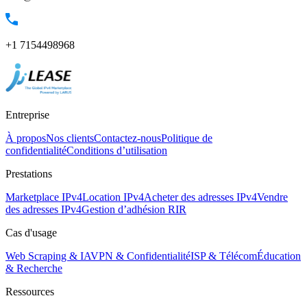
+1 7154498968
Entreprise
À propos
Nos clients
Contactez-nous
Politique de
confidentialité
Conditions d’utilisation
Prestations
Marketplace IPv4
Location IPv4
Acheter des adresses IPv4
Vendre
des adresses IPv4
Gestion d’adhésion RIR
Cas d'usage
Web Scraping & IA
VPN & Confidentialité
ISP & Télécom
Éducation
& Recherche
Ressources