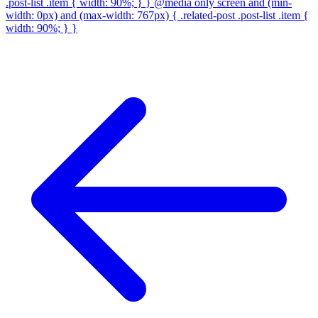
.post-list .item { width: 90%; } } @media only screen and (min-
width: 0px) and (max-width: 767px) { .related-post .post-list .item {
width: 90%; } }