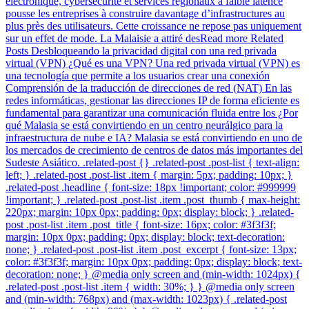
électronique, cybersécurité et services régionaux à faible latence
pousse les entreprises à construire davantage d’infrastructures au
plus près des utilisateurs. Cette croissance ne repose pas uniquement
sur un effet de mode. La Malaisie a attiré desRead more Related
Posts Desbloqueando la privacidad digital con una red privada
virtual (VPN) ¿Qué es una VPN? Una red privada virtual (VPN) es
una tecnología que permite a los usuarios crear una conexión
Comprensión de la traducción de direcciones de red (NAT) En las
redes informáticas, gestionar las direcciones IP de forma eficiente es
fundamental para garantizar una comunicación fluida entre los ¿Por
qué Malasia se está convirtiendo en un centro neurálgico para la
infraestructura de nube e IA? Malasia se está convirtiendo en uno de
los mercados de crecimiento de centros de datos más importantes del
Sudeste Asiático. .related-post {} .related-post .post-list { text-align:
left; } .related-post .post-list .item { margin: 5px; padding: 10px; }
.related-post .headline { font-size: 18px !important; color: #999999
!important; } .related-post .post-list .item .post_thumb { max-height:
220px; margin: 10px 0px; padding: 0px; display: block; } .related-
post .post-list .item .post_title { font-size: 16px; color: #3f3f3f;
margin: 10px 0px; padding: 0px; display: block; text-decoration:
none; } .related-post .post-list .item .post_excerpt { font-size: 13px;
color: #3f3f3f; margin: 10px 0px; padding: 0px; display: block; text-
decoration: none; } @media only screen and (min-width: 1024px) {
.related-post .post-list .item { width: 30%; } } @media only screen
and (min-width: 768px) and (max-width: 1023px) { .related-post