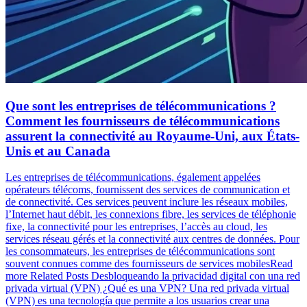
Que sont les entreprises de télécommunications ?
Comment les fournisseurs de télécommunications
assurent la connectivité au Royaume-Uni, aux États-
Unis et au Canada
Les entreprises de télécommunications, également appelées
opérateurs télécoms, fournissent des services de communication et
de connectivité. Ces services peuvent inclure les réseaux mobiles,
l’Internet haut débit, les connexions fibre, les services de téléphonie
fixe, la connectivité pour les entreprises, l’accès au cloud, les
services réseau gérés et la connectivité aux centres de données. Pour
les consommateurs, les entreprises de télécommunications sont
souvent connues comme des fournisseurs de services mobilesRead
more Related Posts Desbloqueando la privacidad digital con una red
privada virtual (VPN) ¿Qué es una VPN? Una red privada virtual
(VPN) es una tecnología que permite a los usuarios crear una