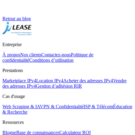
Retour au blog
Entreprise
À propos
Nos clients
Contactez-nous
Politique de
confidentialité
Conditions d’utilisation
Prestations
Marketplace IPv4
Location IPv4
Acheter des adresses IPv4
Vendre
des adresses IPv4
Gestion d’adhésion RIR
Cas d'usage
Web Scraping & IA
VPN & Confidentialité
ISP & Télécom
Éducation
& Recherche
Ressources
Blogue
Base de connaissances
Calculateur ROI