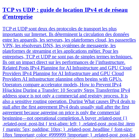
TCP vs UDP : guide de location IPv4 et de réseau
d’entreprise
TCP et UDP sont deux des protocoles de transport les plus
importants sur Internet. Ils déterminent la circulation des données
entre les appareils, les serveurs, les plateformes cloud, les passerelles
VPN, les résolveurs DNS, les systèmes de messagerie, les
plateformes de streaming et les applications métier. Pour les
entreprises, TCP et UDP ne sont pas de simples termes techniques.
Ils ont un impact direct sur les performances de l’infrastructure.
Related Posts IPv4 Planning for AI Infrastructure and GPU Cloud
Providers IPv4 Planning for AI Infrastructure and GPU Cloud
Providers AI infrastructure planning often begins with GPUs.
Operators compare accelerator models, How to Prevent IPv4
Hijacking During a Transfer: 10 Security Steps Transferring IPv4
address space is not only a commercial and registry process. It is
also a sensitive routing operation. During What causes IPv4 deals to
stall after the first agreement IPv4 deals usually stall after the first
agreement because agreeing on price is only the commercial
beginning—not operational completion.A buyer .related-post {}
.related-post .post-list { text-align: left; } .related-post .post-list .item
{ margin: 5px; padding: 10px; } .related-post .headline { font-size:
18px !important; color: #999999 !important; } .related-post .post-list