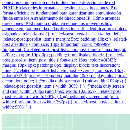
conexión Comprensión de la traducción de direcciones de red
(NAT) En las redes informáticas, gestionar las direcciones IP de
forma eficiente es fundamental para garantizar una comunicación
fluida entre los Arrendamiento de direcciones IP: Cómo arrendar
direcciones IP El mundo digital en el que nos movemos hoy
depende en gran medida de las direcciones IP, identificadores únicos
asignados .related-post {} .related-post .post-list { text-align: left; }
.related-post .post-list .item { margin: 5px; padding: 10px; } .related-
post .headline { font-size: 18px !important; color: #999999
!important; } .related-post .post-list .item .post_thumb { max-height:
220px; margin: 10px 0px; padding: 0px; display: block; } .related-
post .post-list .item .post_title { font-size: 16px; color: #3f3f3f;
margin: 10px 0px; padding: 0px; display: block; text-decoration:
none; } .related-post .post-list .item .post_excerpt { font-size: 13px;
color: #3f3f3f; margin: 10px 0px; padding: 0px; display: block; text-
decoration: none; } @media only screen and (min-width: 1024px) {
.related-post .post-list .item { width: 30%; } } @media only screen
and (min-width: 768px) and (max-width: 1023px) { .related-post
.post-list .item { width: 90%; } } @media only screen and (min-
width: 0px) and (max-width: 767px) { .related-post .post-list .item {
width: 90%; } }