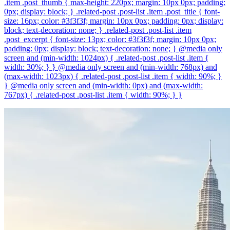
.item .post_thumb { max-height: 220px; margin: 10px 0px; padding:
0px; display: block; } .related-post .post-list .item .post_title { font-
size: 16px; color: #3f3f3f; margin: 10px 0px; padding: 0px; display:
block; text-decoration: none; } .related-post .post-list .item
.post_excerpt { font-size: 13px; color: #3f3f3f; margin: 10px 0px;
padding: 0px; display: block; text-decoration: none; } @media only
screen and (min-width: 1024px) { .related-post .post-list .item {
width: 30%; } } @media only screen and (min-width: 768px) and
(max-width: 1023px) { .related-post .post-list .item { width: 90%; }
} @media only screen and (min-width: 0px) and (max-width:
767px) { .related-post .post-list .item { width: 90%; } }