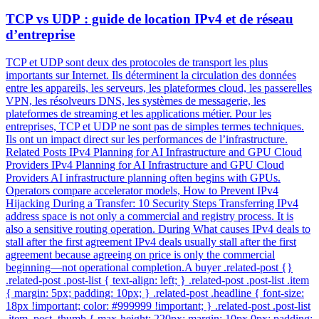
TCP vs UDP : guide de location IPv4 et de réseau
d’entreprise
TCP et UDP sont deux des protocoles de transport les plus
importants sur Internet. Ils déterminent la circulation des données
entre les appareils, les serveurs, les plateformes cloud, les passerelles
VPN, les résolveurs DNS, les systèmes de messagerie, les
plateformes de streaming et les applications métier. Pour les
entreprises, TCP et UDP ne sont pas de simples termes techniques.
Ils ont un impact direct sur les performances de l’infrastructure.
Related Posts IPv4 Planning for AI Infrastructure and GPU Cloud
Providers IPv4 Planning for AI Infrastructure and GPU Cloud
Providers AI infrastructure planning often begins with GPUs.
Operators compare accelerator models, How to Prevent IPv4
Hijacking During a Transfer: 10 Security Steps Transferring IPv4
address space is not only a commercial and registry process. It is
also a sensitive routing operation. During What causes IPv4 deals to
stall after the first agreement IPv4 deals usually stall after the first
agreement because agreeing on price is only the commercial
beginning—not operational completion.A buyer .related-post {}
.related-post .post-list { text-align: left; } .related-post .post-list .item
{ margin: 5px; padding: 10px; } .related-post .headline { font-size:
18px !important; color: #999999 !important; } .related-post .post-list
.item .post_thumb { max-height: 220px; margin: 10px 0px; padding: