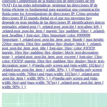
conexión Comprensión de la traducción de direcciones de red
(NAT) En las redes informáticas, gestionar las direcciones IP de
forma eficiente es fundamental para garantizar una comunicación
fluida entre los Arrendamiento de direcciones IP: Cómo arrendar
direcciones IP El mundo digital en el que nos movemos hoy
depende en gran medida de las direcciones IP, identificadores únicos
asignados .related-post {} .related-post .post-list { text-align: left; }
.related-post .post-list .item { margin: 5px; padding: 10px; } .related-
post .headline { font-size: 18px !important; color: #999999
!important; } .related-post .post-list .item .post_thumb { max-height:
220px; margin: 10px 0px; padding: 0px; display: block; } .related-
post .post-list .item .post_title { font-size: 16px; color: #3f3f3f;
margin: 10px 0px; padding: 0px; display: block; text-decoration:
none; } .related-post .post-list .item .post_excerpt { font-size: 13px;
color: #3f3f3f; margin: 10px 0px; padding: 0px; display: block; text-
decoration: none; } @media only screen and (min-width: 1024px) {
.related-post .post-list .item { width: 30%; } } @media only screen
and (min-width: 768px) and (max-width: 1023px) { .related-post
.post-list .item { width: 90%; } } @media only screen and (min-
width: 0px) and (max-width: 767px) { .related-post .post-list .item {
width: 90%; } }