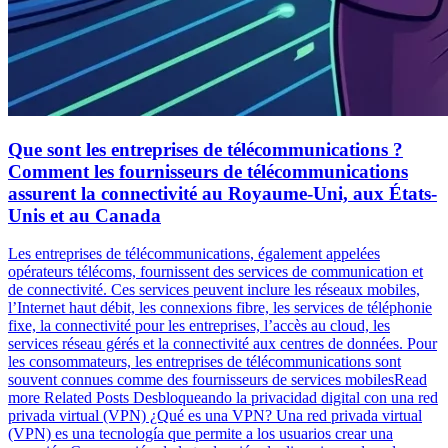
Que sont les entreprises de télécommunications ?
Comment les fournisseurs de télécommunications
assurent la connectivité au Royaume-Uni, aux États-
Unis et au Canada
Les entreprises de télécommunications, également appelées
opérateurs télécoms, fournissent des services de communication et
de connectivité. Ces services peuvent inclure les réseaux mobiles,
l’Internet haut débit, les connexions fibre, les services de téléphonie
fixe, la connectivité pour les entreprises, l’accès au cloud, les
services réseau gérés et la connectivité aux centres de données. Pour
les consommateurs, les entreprises de télécommunications sont
souvent connues comme des fournisseurs de services mobilesRead
more Related Posts Desbloqueando la privacidad digital con una red
privada virtual (VPN) ¿Qué es una VPN? Una red privada virtual
(VPN) es una tecnología que permite a los usuarios crear una