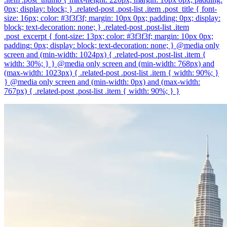
0px; display: block; } .related-post .post-list .item .post_title { font-
size: 16px; color: #3f3f3f; margin: 10px 0px; padding: 0px; display:
block; text-decoration: none; } .related-post .post-list .item
.post_excerpt { font-size: 13px; color: #3f3f3f; margin: 10px 0px;
padding: 0px; display: block; text-decoration: none; } @media only
screen and (min-width: 1024px) { .related-post .post-list .item {
width: 30%; } } @media only screen and (min-width: 768px) and
(max-width: 1023px) { .related-post .post-list .item { width: 90%; }
} @media only screen and (min-width: 0px) and (max-width:
767px) { .related-post .post-list .item { width: 90%; } }