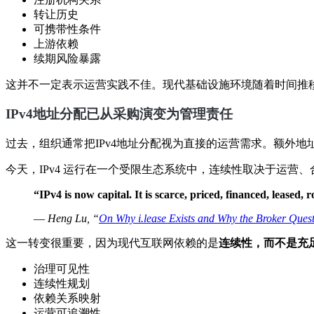
转让历史
可携带性条件
上游依赖
续期风险暴露
这并不一定表示运营实践不佳。现代基础设施环境随着时间推
IPv4地址分配已从采购演变为管理责任
过去，组织通常把IPv4地址分配视为直接的运营需求。额外地址空间往往可以通
今天，IPv4 运行在一个受限生态系统中，连续性取决于运营、
“IPv4 is now capital. It is scarce, priced, financed, leased,
—
Heng Lu, “
On Why i.lease Exists and Why the Broker Questi
这一转变很重要，因为现代互联网依赖的是
连续性，而不是充
治理可见性
连续性规划
依赖关系映射
运营可追溯性