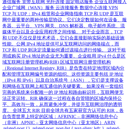
通信服务 宽带互联网 光纤连接 固定电话服务 企业互联网接入
企业广域网（WAN）服务 云连接服务 数据中心连接 VPN
TCP 与 UDP：IPv4 租赁和企业网络指南 TCP 和 UDP 是互联
网中最重要的两种传输层协议。它们决定数据如何在设备、服
务器、云平台、VPN 网关、DNS 解析器、电子邮件系统、流
媒体平台以及企业应用程序之间传输。 对于企业而言，TCP
和 UDP 不仅仅是技术术语，它们会直接影响实际的基础设施
性能。公网 IPv4 地址提供可从互联网访问的网络端点，而
TCP 和 UDP 则决定流量如何通过该端点进行传输。 这对于租
用或购买 IPv4 地址的企业尤为重要。企业租用 IPv4 什么是区
域互联网注册管理机构(RIR) 区域互联网注册管理机构
（Regional Internet Registry, RIR）是负责在特定地理区域内分
配和管理互联网编号资源的组织。这些资源主要包括 IP 地址
（IPv4 和 IPv6）以及自治系统号（ASN），它们是支撑设备
和网络在互联网上相互通信的关键要素。 如果没有一套组织
完善的系统来分配唯一的 IP 地址和路由标识符，互联网便无
法正常运转。RIR 确保这一过程在各自管辖的区域内保持公
平、高效与一致，从而避免冲突，并提升互联网治理的透明
度。 全球五大 RIR 目前全球共有五家获官方认可的 RIR，各
自负责世界上特定的区域：AFRINIC – 非洲网络信息中心
（非洲）APNIC – 亚太网络信息中心（亚太地区）ARIN
.related-post {} .related-post .post-list { text-align: left; } .related-