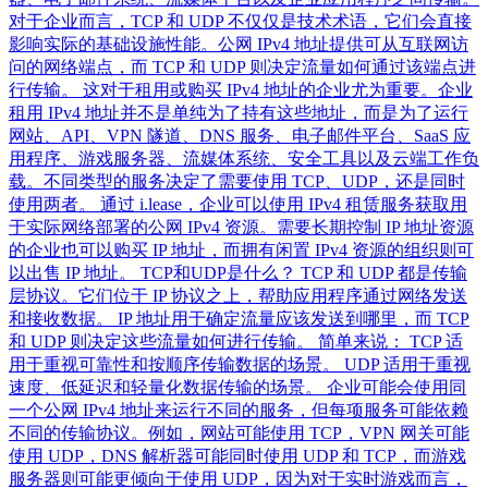
对于企业而言，TCP 和 UDP 不仅仅是技术术语，它们会直接
影响实际的基础设施性能。公网 IPv4 地址提供可从互联网访
问的网络端点，而 TCP 和 UDP 则决定流量如何通过该端点进
行传输。 这对于租用或购买 IPv4 地址的企业尤为重要。企业
租用 IPv4 地址并不是单纯为了持有这些地址，而是为了运行
网站、API、VPN 隧道、DNS 服务、电子邮件平台、SaaS 应
用程序、游戏服务器、流媒体系统、安全工具以及云端工作负
载。不同类型的服务决定了需要使用 TCP、UDP，还是同时
使用两者。 通过 i.lease，企业可以使用 IPv4 租赁服务获取用
于实际网络部署的公网 IPv4 资源。需要长期控制 IP 地址资源
的企业也可以购买 IP 地址，而拥有闲置 IPv4 资源的组织则可
以出售 IP 地址。 TCP和UDP是什么？ TCP 和 UDP 都是传输
层协议。它们位于 IP 协议之上，帮助应用程序通过网络发送
和接收数据。 IP 地址用于确定流量应该发送到哪里，而 TCP
和 UDP 则决定这些流量如何进行传输。 简单来说： TCP 适
用于重视可靠性和按顺序传输数据的场景。 UDP 适用于重视
速度、低延迟和轻量化数据传输的场景。 企业可能会使用同
一个公网 IPv4 地址来运行不同的服务，但每项服务可能依赖
不同的传输协议。例如，网站可能使用 TCP，VPN 网关可能
使用 UDP，DNS 解析器可能同时使用 UDP 和 TCP，而游戏
服务器则可能更倾向于使用 UDP，因为对于实时游戏而言，