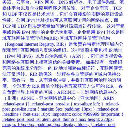
务器、云平台、VPN 网关、DNS 解析器、电子邮件系统、流
媒体平台以及企业应用程序之间传输。 对于企业而言，TCP
和 UDP 不仅仅是技术术语，它们会直接影响实际的基础设施
性能。公网 IPv4 地址提供可从互联网访问的网络端点，而
TCP 和 UDP 则决定流量如何通过该端点进行传输。 这对于租
用或购买 IPv4 地址的企业尤为重要。企业租用 IPv4 什么是区
域互联网注册管理机构(RIR) 区域互联网注册管理机构
（Regional Internet Registry, RIR）是负责在特定地理区域内分
配和管理互联网编号资源的组织。这些资源主要包括 IP 地址
（IPv4 和 IPv6）以及自治系统号（ASN），它们是支撑设备
和网络在互联网上相互通信的关键要素。 如果没有一套组织
完善的系统来分配唯一的 IP 地址和路由标识符，互联网便无
法正常运转。RIR 确保这一过程在各自管辖的区域内保持公
平、高效与一致，从而避免冲突，并提升互联网治理的透明
度。 全球五大 RIR 目前全球共有五家获官方认可的 RIR，各
自负责世界上特定的区域：AFRINIC – 非洲网络信息中心
（非洲）APNIC – 亚太网络信息中心（亚太地区）ARIN
.related-post {} .related-post .post-list { text-align: left; } .related-
post .post-list .item { margin: 5px; padding: 10px; } .related-post
.headline { font-size: 18px !important; color: #999999 !important; }
.related-post .post-list .item .post_thumb { max-height: 220px;
margin: 10px 0px; padding: 0px; display: block; } .related-post