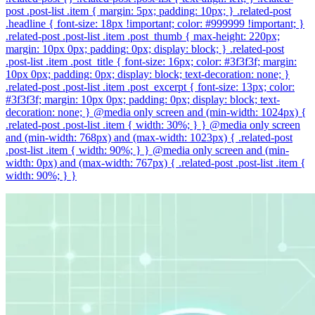
post .post-list .item { margin: 5px; padding: 10px; } .related-post
.headline { font-size: 18px !important; color: #999999 !important; }
.related-post .post-list .item .post_thumb { max-height: 220px;
margin: 10px 0px; padding: 0px; display: block; } .related-post
.post-list .item .post_title { font-size: 16px; color: #3f3f3f; margin:
10px 0px; padding: 0px; display: block; text-decoration: none; }
.related-post .post-list .item .post_excerpt { font-size: 13px; color:
#3f3f3f; margin: 10px 0px; padding: 0px; display: block; text-
decoration: none; } @media only screen and (min-width: 1024px) {
.related-post .post-list .item { width: 30%; } } @media only screen
and (min-width: 768px) and (max-width: 1023px) { .related-post
.post-list .item { width: 90%; } } @media only screen and (min-
width: 0px) and (max-width: 767px) { .related-post .post-list .item {
width: 90%; } }