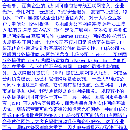
合套餐。 面向企业的服务则可能包括专线互联网接入、企业
光纤、专用网络、云连接、托管安全服务、数据中心连接、物
联网（IoT）连接以及企业移动通信方案。 对于大型企业客
户，电信公司还可提供： 多地点办公室网络连接 远程员工接
入 私有云连接 SD-WAN（软件定义广域网） 灾难恢复连接 低
延迟网络路由 互联网传输（Internet Transit） 网络监控 托管防
火墙服务 正因如此，电信公司不仅对日常通信至关重要，也
是现代企业建设先进数字基础设施的重要支柱。 电信公司 vs
互联网服务提供商 vs 网络运营商 电信公司（Telco）、互联网
服务提供商（ISP）和网络运营商（Network Operator）之间可
能存在重叠，但它们并不完全相同。 电信公司提供电信服
务。 互联网服务提供商（ISP）提供互联网接入服务。 网络运
营商负责建设、运营和管理网络基础设施。 一些大型电信公
司同时承担这三种角色。它们拥有基础设施、运营网络，并向
市场提供互联网、移动通信以及企业网络服务。 规模较小的
服务提供商则可能专注于其中某一层。例如，互联网服务提供
商（ISP）可以销售宽带服务，而无需拥有所有实体网络基础
设施；网络运营商可能负责建设和运营光纤网络，并向电信公
司或 ISP 提供批发网络接入；电信公司则可能结合自有网络与
合作伙伴网络，为客户提供移动通信和企业服务。 对于企业
而言，理解这些区别非常重要，因为服务质量不仅取决于销售