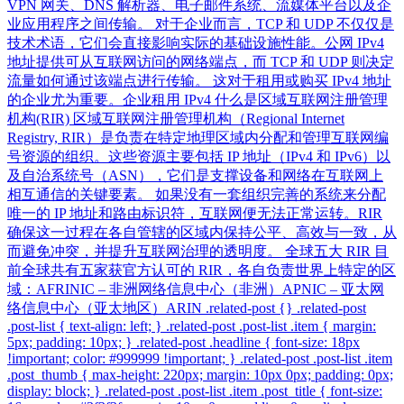
VPN 网关、DNS 解析器、电子邮件系统、流媒体平台以及企
业应用程序之间传输。 对于企业而言，TCP 和 UDP 不仅仅是
技术术语，它们会直接影响实际的基础设施性能。公网 IPv4
地址提供可从互联网访问的网络端点，而 TCP 和 UDP 则决定
流量如何通过该端点进行传输。 这对于租用或购买 IPv4 地址
的企业尤为重要。企业租用 IPv4 什么是区域互联网注册管理
机构(RIR) 区域互联网注册管理机构（Regional Internet
Registry, RIR）是负责在特定地理区域内分配和管理互联网编
号资源的组织。这些资源主要包括 IP 地址（IPv4 和 IPv6）以
及自治系统号（ASN），它们是支撑设备和网络在互联网上
相互通信的关键要素。 如果没有一套组织完善的系统来分配
唯一的 IP 地址和路由标识符，互联网便无法正常运转。RIR
确保这一过程在各自管辖的区域内保持公平、高效与一致，从
而避免冲突，并提升互联网治理的透明度。 全球五大 RIR 目
前全球共有五家获官方认可的 RIR，各自负责世界上特定的区
域：AFRINIC – 非洲网络信息中心（非洲）APNIC – 亚太网
络信息中心（亚太地区）ARIN .related-post {} .related-post
.post-list { text-align: left; } .related-post .post-list .item { margin:
5px; padding: 10px; } .related-post .headline { font-size: 18px
!important; color: #999999 !important; } .related-post .post-list .item
.post_thumb { max-height: 220px; margin: 10px 0px; padding: 0px;
display: block; } .related-post .post-list .item .post_title { font-size: