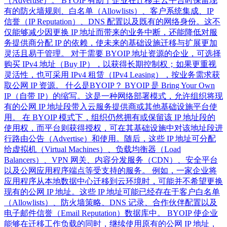
（Advertise）。 BYOIP 有助于企业在迁移至云平台时保留现
有的防火墙规则、白名单（Allowlists）、客户系统集成、IP
信誉（IP Reputation）、DNS 配置以及既有的网络身份。这不
仅能够减少因更换 IP 地址而带来的业务中断，还能降低对服
务提供商分配 IP 的依赖，使未来的基础设施迁移与扩展更加
灵活且易于管理。 对于需要 BYOIP 地址资源的企业，可选择
购买 IPv4 地址（Buy IP），以获得长期控制权；如果更重视
灵活性，也可采用 IPv4 租赁（IPv4 Leasing），按业务需求获
取公网 IP 资源。 什么是BYOIP？ BYOIP 是 Bring Your Own
IP（自带 IP）的缩写。这是一种网络部署模式，允许组织将现
有的公网 IP 地址段带入云服务提供商或其他基础设施平台使
用。 在 BYOIP 模式下，组织仍然拥有或保留该 IP 地址段的
使用权，而平台则获得授权，可在其基础设施中对该地址段进
行路由公告（Advertise）和使用。随后，这些 IP 地址可分配
给虚拟机（Virtual Machines）、负载均衡器（Load
Balancers）、VPN 网关、内容分发服务（CDN）、安全平台
以及公网应用程序端点等受支持的服务。 例如，一家企业将
应用程序从本地数据中心迁移到云环境时，可能并不希望更换
现有的公网 IP 地址。这些 IP 地址可能已经存在于客户白名单
（Allowlists）、防火墙策略、DNS 记录、合作伙伴配置以及
电子邮件信誉（Email Reputation）数据库中。 BYOIP 使企业
能够在迁移工作负载的同时，继续使用原有的公网 IP 地址，