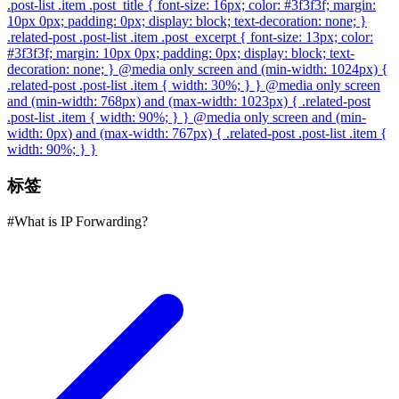
.post-list .item .post_title { font-size: 16px; color: #3f3f3f; margin:
10px 0px; padding: 0px; display: block; text-decoration: none; }
.related-post .post-list .item .post_excerpt { font-size: 13px; color:
#3f3f3f; margin: 10px 0px; padding: 0px; display: block; text-
decoration: none; } @media only screen and (min-width: 1024px) {
.related-post .post-list .item { width: 30%; } } @media only screen
and (min-width: 768px) and (max-width: 1023px) { .related-post
.post-list .item { width: 90%; } } @media only screen and (min-
width: 0px) and (max-width: 767px) { .related-post .post-list .item {
width: 90%; } }
标签
#
What is IP Forwarding?