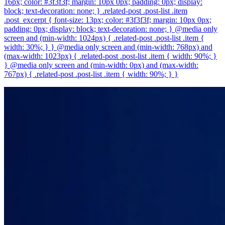
16px; color: #3f3f3f; margin: 10px 0px; padding: 0px; display:
block; text-decoration: none; } .related-post .post-list .item
.post_excerpt { font-size: 13px; color: #3f3f3f; margin: 10px 0px;
padding: 0px; display: block; text-decoration: none; } @media only
screen and (min-width: 1024px) { .related-post .post-list .item {
width: 30%; } } @media only screen and (min-width: 768px) and
(max-width: 1023px) { .related-post .post-list .item { width: 90%; }
} @media only screen and (min-width: 0px) and (max-width:
767px) { .related-post .post-list .item { width: 90%; } }