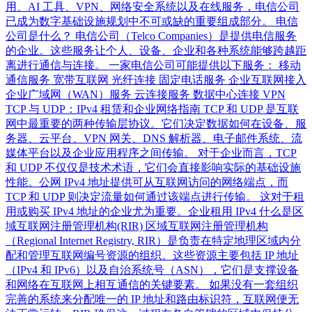
用、AI 工具、VPN、网络安全系统以及在线服务，电信公司
已成为数字基础设施规划中不可或缺的重要组成部分。 电信
公司是什么？ 电信公司（Telco Companies）是提供电信服务
的企业。这些服务让个人、设备、企业和各种系统能够跨越距
离进行通信与连接。 一家电信公司可能提供以下服务： 移动
通信服务 宽带互联网 光纤连接 固定电话服务 企业互联网接入
企业广域网（WAN）服务 云连接服务 数据中心连接 VPN
TCP 与 UDP：IPv4 租赁和企业网络指南 TCP 和 UDP 是互联
网中最重要的两种传输层协议。它们决定数据如何在设备、服
务器、云平台、VPN 网关、DNS 解析器、电子邮件系统、流
媒体平台以及企业应用程序之间传输。 对于企业而言，TCP
和 UDP 不仅仅是技术术语，它们会直接影响实际的基础设施
性能。公网 IPv4 地址提供可从互联网访问的网络端点，而
TCP 和 UDP 则决定流量如何通过该端点进行传输。 这对于租
用或购买 IPv4 地址的企业尤为重要。企业租用 IPv4 什么是区
域互联网注册管理机构(RIR) 区域互联网注册管理机构
（Regional Internet Registry, RIR）是负责在特定地理区域内分
配和管理互联网编号资源的组织。这些资源主要包括 IP 地址
（IPv4 和 IPv6）以及自治系统号（ASN），它们是支撑设备
和网络在互联网上相互通信的关键要素。 如果没有一套组织
完善的系统来分配唯一的 IP 地址和路由标识符，互联网便无