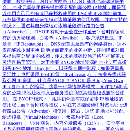
供商、数据中心、内容分发网络（CDN）或其他基础设施平
台。 企业无需使用服务提供商分配的新公网 IP 地址，而是可
以使用自己已拥有或已获授权使用的 IPv4 或 IPv6 地址前缀。
服务提供商会验证该组织对该地址段的使用权限，并在支持的
情况下，通过其自身网络对该地址段进行路由公告
（Advertise）。 BYOIP 有助于企业在迁移至云平台时保留现
有的防火墙规则、白名单（Allowlists）、客户系统集成、IP
信誉（IP Reputation）、DNS 配置以及既有的网络身份。这不
仅能够减少因更换 IP 地址而带来的业务中断，还能降低对服
务提供商分配 IP 的依赖，使未来的基础设施迁移与扩展更加
灵活且易于管理。 对于需要 BYOIP 地址资源的企业，可选择
购买 IPv4 地址（Buy IP），以获得长期控制权；如果更重视
灵活性，也可采用 IPv4 租赁（IPv4 Leasing），按业务需求获
取公网 IP 资源。 什么是BYOIP？ BYOIP 是 Bring Your Own
IP（自带 IP）的缩写。这是一种网络部署模式，允许组织将现
有的公网 IP 地址段带入云服务提供商或其他基础设施平台使
用。 在 BYOIP 模式下，组织仍然拥有或保留该 IP 地址段的
使用权，而平台则获得授权，可在其基础设施中对该地址段进
行路由公告（Advertise）和使用。随后，这些 IP 地址可分配
给虚拟机（Virtual Machines）、负载均衡器（Load
Balancers）、VPN 网关、内容分发服务（CDN）、安全平台
以及公网应用程序端点等受支持的服务。 例如，一家企业将