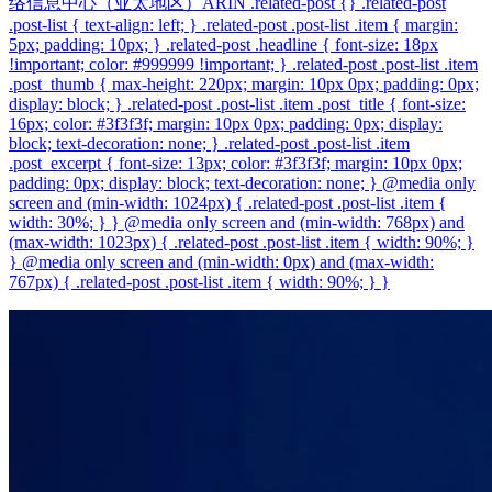
络信息中心（亚太地区）ARIN .related-post {} .related-post
.post-list { text-align: left; } .related-post .post-list .item { margin:
5px; padding: 10px; } .related-post .headline { font-size: 18px
!important; color: #999999 !important; } .related-post .post-list .item
.post_thumb { max-height: 220px; margin: 10px 0px; padding: 0px;
display: block; } .related-post .post-list .item .post_title { font-size:
16px; color: #3f3f3f; margin: 10px 0px; padding: 0px; display:
block; text-decoration: none; } .related-post .post-list .item
.post_excerpt { font-size: 13px; color: #3f3f3f; margin: 10px 0px;
padding: 0px; display: block; text-decoration: none; } @media only
screen and (min-width: 1024px) { .related-post .post-list .item {
width: 30%; } } @media only screen and (min-width: 768px) and
(max-width: 1023px) { .related-post .post-list .item { width: 90%; }
} @media only screen and (min-width: 0px) and (max-width:
767px) { .related-post .post-list .item { width: 90%; } }