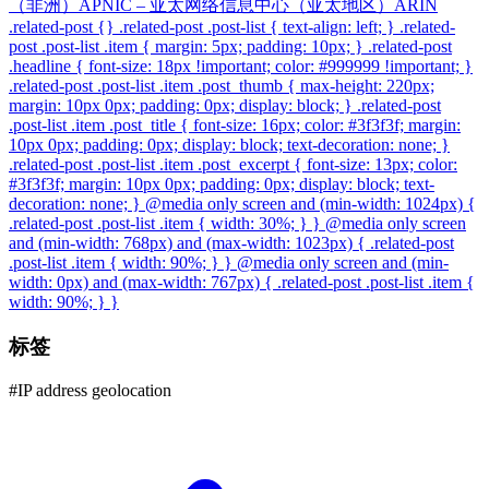
（非洲）APNIC – 亚太网络信息中心（亚太地区）ARIN
.related-post {} .related-post .post-list { text-align: left; } .related-
post .post-list .item { margin: 5px; padding: 10px; } .related-post
.headline { font-size: 18px !important; color: #999999 !important; }
.related-post .post-list .item .post_thumb { max-height: 220px;
margin: 10px 0px; padding: 0px; display: block; } .related-post
.post-list .item .post_title { font-size: 16px; color: #3f3f3f; margin:
10px 0px; padding: 0px; display: block; text-decoration: none; }
.related-post .post-list .item .post_excerpt { font-size: 13px; color:
#3f3f3f; margin: 10px 0px; padding: 0px; display: block; text-
decoration: none; } @media only screen and (min-width: 1024px) {
.related-post .post-list .item { width: 30%; } } @media only screen
and (min-width: 768px) and (max-width: 1023px) { .related-post
.post-list .item { width: 90%; } } @media only screen and (min-
width: 0px) and (max-width: 767px) { .related-post .post-list .item {
width: 90%; } }
标签
#
IP address geolocation