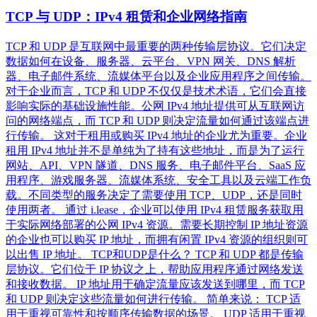
TCP 与 UDP：IPv4 租赁和企业网络指南
TCP 和 UDP 是互联网中最重要的两种传输层协议。它们决定
数据如何在设备、服务器、云平台、VPN 网关、DNS 解析
器、电子邮件系统、流媒体平台以及企业应用程序之间传输。
对于企业而言，TCP 和 UDP 不仅仅是技术术语，它们会直接
影响实际的基础设施性能。公网 IPv4 地址提供可从互联网访
问的网络端点，而 TCP 和 UDP 则决定流量如何通过该端点进
行传输。 这对于租用或购买 IPv4 地址的企业尤为重要。企业
租用 IPv4 地址并不是单纯为了持有这些地址，而是为了运行
网站、API、VPN 隧道、DNS 服务、电子邮件平台、SaaS 应
用程序、游戏服务器、流媒体系统、安全工具以及云端工作负
载。不同类型的服务决定了需要使用 TCP、UDP，还是同时
使用两者。 通过 i.lease，企业可以使用 IPv4 租赁服务获取用
于实际网络部署的公网 IPv4 资源。需要长期控制 IP 地址资源
的企业也可以购买 IP 地址，而拥有闲置 IPv4 资源的组织则可
以出售 IP 地址。 TCP和UDP是什么？ TCP 和 UDP 都是传输
层协议。它们位于 IP 协议之上，帮助应用程序通过网络发送
和接收数据。 IP 地址用于确定流量应该发送到哪里，而 TCP
和 UDP 则决定这些流量如何进行传输。 简单来说： TCP 适
用于重视可靠性和按顺序传输数据的场景。 UDP 适用于重视