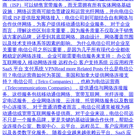
商（ISP）可以销售宽带服务，而无需拥有所有实体网络基础
设施；网络运营商可能负责建设和运营光纤网络，并向电信公
司或 ISP 提供批发网络接入；电信公司则可能结合自有网络与
合作伙伴网络，为客户提供移动通信和企业服务。 对于企业
而言，理解这些区别非常重要，因为服务质量不仅取决于销售
该方案的品牌，还受到其底层网络、路由设计、网络覆盖范围
以及技术支持体系等因素的影响。 为什么电信公司对企业至
关重要 电信公司之所以重要，是因为几乎所有现代企业都依
赖稳定的网络连接。 企业可能需要电信服务来支持： 办公室
互联网接入 移动网络连接 远程办公 客户支持系统 云应用程序
SaaS 平台 支付系统 VPNRead more Related Posts 什么是电信公
司？电信运营商如何为英国、美国和加拿大提供网络连接支
持？ 电信公司（Telco Companies），也称为电信运营商
（Telecommunications Companies），提供通信与网络连接服
务。这些服务包括移动通信网络、宽带互联网、光纤连接、固
定电话服务、企业网络连接、云连接、托管网络服务以及数据
中心连接等。 对于普通消费者而言，电信公司通常被视为移
动通信或宽带互联网服务提供商。对于企业来说，电信公司远
不只是一个服务品牌，更是关键的基础设施合作伙伴，帮助企
业连接办公室、数据中心、云平台、远程员工、客户应用程序
以及各类数字化服务。 随着企业越来越依赖云平台、SaaS 应