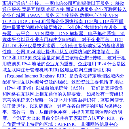
离进行通信与连接。 一家电信公司可能提供以下服务： 移动
通信服务 宽带互联网 光纤连接 固定电话服务 企业互联网接入
企业广域网（WAN）服务 云连接服务 数据中心连接 VPN
TCP 与 UDP：IPv4 租赁和企业网络指南 TCP 和 UDP 是互联
网中最重要的两种传输层协议。它们决定数据如何在设备、服
务器、云平台、VPN 网关、DNS 解析器、电子邮件系统、流
媒体平台以及企业应用程序之间传输。 对于企业而言，TCP
和 UDP 不仅仅是技术术语，它们会直接影响实际的基础设施
性能。公网 IPv4 地址提供可从互联网访问的网络端点，而
TCP 和 UDP 则决定流量如何通过该端点进行传输。 这对于租
用或购买 IPv4 地址的企业尤为重要。企业租用 IPv4 什么是区
域互联网注册管理机构(RIR) 区域互联网注册管理机构
（Regional Internet Registry, RIR）是负责在特定地理区域内分
配和管理互联网编号资源的组织。这些资源主要包括 IP 地址
（IPv4 和 IPv6）以及自治系统号（ASN），它们是支撑设备
和网络在互联网上相互通信的关键要素。 如果没有一套组织
完善的系统来分配唯一的 IP 地址和路由标识符，互联网便无
法正常运转。RIR 确保这一过程在各自管辖的区域内保持公
平、高效与一致，从而避免冲突，并提升互联网治理的透明
度。 全球五大 RIR 目前全球共有五家获官方认可的 RIR，各
自负责世界上特定的区域：AFRINIC – 非洲网络信息中心