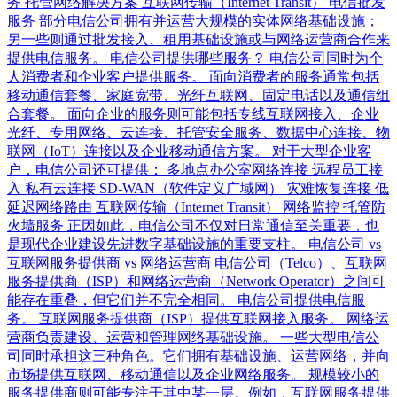
务 托管网络解决方案 互联网传输（Internet Transit） 电信批发
服务 部分电信公司拥有并运营大规模的实体网络基础设施；
另一些则通过批发接入、租用基础设施或与网络运营商合作来
提供电信服务。 电信公司提供哪些服务？ 电信公司同时为个
人消费者和企业客户提供服务。 面向消费者的服务通常包括
移动通信套餐、家庭宽带、光纤互联网、固定电话以及通信组
合套餐。 面向企业的服务则可能包括专线互联网接入、企业
光纤、专用网络、云连接、托管安全服务、数据中心连接、物
联网（IoT）连接以及企业移动通信方案。 对于大型企业客
户，电信公司还可提供： 多地点办公室网络连接 远程员工接
入 私有云连接 SD-WAN（软件定义广域网） 灾难恢复连接 低
延迟网络路由 互联网传输（Internet Transit） 网络监控 托管防
火墙服务 正因如此，电信公司不仅对日常通信至关重要，也
是现代企业建设先进数字基础设施的重要支柱。 电信公司 vs
互联网服务提供商 vs 网络运营商 电信公司（Telco）、互联网
服务提供商（ISP）和网络运营商（Network Operator）之间可
能存在重叠，但它们并不完全相同。 电信公司提供电信服
务。 互联网服务提供商（ISP）提供互联网接入服务。 网络运
营商负责建设、运营和管理网络基础设施。 一些大型电信公
司同时承担这三种角色。它们拥有基础设施、运营网络，并向
市场提供互联网、移动通信以及企业网络服务。 规模较小的
服务提供商则可能专注于其中某一层。例如，互联网服务提供