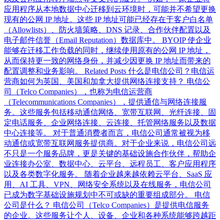
应用程序从本地数据中心迁移到云环境时，可能并不希望更换
现有的公网 IP 地址。这些 IP 地址可能已经存在于客户白名单
（Allowlists）、防火墙策略、DNS 记录、合作伙伴配置以及
电子邮件信誉（Email Reputation）数据库中。 BYOIP 使企业
能够在迁移工作负载的同时，继续使用原有的公网 IP 地址，
从而保持更一致的网络身份，并减少因更换 IP 地址而带来的
配置调整和业务影响。 Related Posts 什么是电信公司？电信运
营商如何为英国、美国和加拿大提供网络连接支持？ 电信公
司（Telco Companies），也称为电信运营商
（Telecommunications Companies），提供通信与网络连接服
务。这些服务包括移动通信网络、宽带互联网、光纤连接、固
定电话服务、企业网络连接、云连接、托管网络服务以及数据
中心连接等。 对于普通消费者而言，电信公司通常被视为移
动通信或宽带互联网服务提供商。对于企业来说，电信公司远
不只是一个服务品牌，更是关键的基础设施合作伙伴，帮助企
业连接办公室、数据中心、云平台、远程员工、客户应用程序
以及各类数字化服务。 随着企业越来越依赖云平台、SaaS 应
用、AI 工具、VPN、网络安全系统以及在线服务，电信公司
已成为数字基础设施规划中不可或缺的重要组成部分。 电信
公司是什么？ 电信公司（Telco Companies）是提供电信服务
的企业。这些服务让个人、设备、企业和各种系统能够跨越距