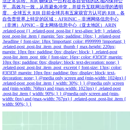
法正常运转。RIR 确保这一过程在各自管辖的区域内保持公
平、高效与一致，从而避免冲突，并提升互联网治理的透明
度。 全球五大 RIR 目前全球共有五家获官方认可的 RIR，各
自负责世界上特定的区域：AFRINIC – 非洲网络信息中心
（非洲）APNIC – 亚太网络信息中心（亚太地区）ARIN
.related-post {} .related-post .post-list { text-align: left; } .related-
post .post-list .item { margin: 5px; padding: 10px; } .related-post
.headline { font-size: 18px !important; color: #999999 !important; }
.related-post .post-list .item .post_thumb { max-height: 220px;
margin: 10px 0px; padding: 0px; display: block; } .related-post
.post-list .item .post_title { font-size: 16px; color: #3f3f3f; margin:
10px 0px; padding: 0px; display: block; text-decoration: none; }
.related-post .post-list .item .post_excerpt { font-size: 13px; color:
#3f3f3f; margin: 10px 0px; padding: 0px; display: block; text-
decoration: none; } @media only screen and (min-width: 1024px) {
.related-post .post-list .item { width: 30%; } } @media only screen
and (min-width: 768px) and (max-width: 1023px) { .related-post
.post-list .item { width: 90%; } } @media only screen and (min-
width: 0px) and (max-width: 767px) { .related-post .post-list .item {
width: 90%; } }