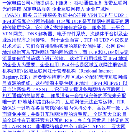
一家电信公司可能提供以下服务： 移动通信服务 宽带互联网
光纤连接 固定电话服务 企业互联网接入 企业广域网
（WAN）服务 云连接服务 数据中心连接 VPN TCP 与 UDP：
IPv4 租赁和企业网络指南 TCP 和 UDP 是互联网中最重要的两
种传输层协议。它们决定数据如何在设备、服务器、云平台、
VPN 网关、DNS 解析器、电子邮件系统、流媒体平台以及企
业应用程序之间传输。 对于企业而言，TCP 和 UDP 不仅仅是
技术术语，它们会直接影响实际的基础设施性能。公网 IPv4
地址提供可从互联网访问的网络端点，而 TCP 和 UDP 则决定
流量如何通过该端点进行传输。 这对于租用或购买 IPv4 地址
的企业尤为重要。企业租用 IPv4 什么是区域互联网注册管理
机构(RIR) 区域互联网注册管理机构（Regional Internet
Registry, RIR）是负责在特定地理区域内分配和管理互联网编
号资源的组织。这些资源主要包括 IP 地址（IPv4 和 IPv6）以
及自治系统号（ASN），它们是支撑设备和网络在互联网上
相互通信的关键要素。 如果没有一套组织完善的系统来分配
唯一的 IP 地址和路由标识符，互联网便无法正常运转。RIR
确保这一过程在各自管辖的区域内保持公平、高效与一致，从
而避免冲突，并提升互联网治理的透明度。 全球五大 RIR 目
前全球共有五家获官方认可的 RIR，各自负责世界上特定的区
域：AFRINIC – 非洲网络信息中心（非洲）APNIC – 亚太网